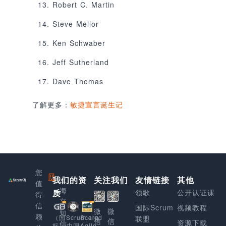
Robert C. Martin
Steve Mellor
Ken Schwaber
Jeff Sutherland
Dave Thomas
了解更多：
敏捷宣言诞生记
您
我们的资
上
关注我们
友情链接
其他
值
海
质
领歌
公开认证课
得
享
信
国际Scrum
视频教程
微
微
知
赖
Scaled
（国
Scrum.org
联盟
信
信
资源下载
信
Agile
标）
中国