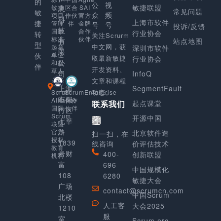
的
公
视
敏捷联盟
SAI
敏捷
区合
息
常见问题
敏
众
频
官方
项目
作伙
科
上海市软件
捷
金牌
管理
伴
号
号
投诉/反馈
技
合作
国家
行业协会
转
关注Scrurm
伙伴
标准
有
站点地图
型
中文网，获
起草
深圳市软件
限
单位
伙
取最新敏捷
行业协会
公
和起
伴
开发资料、
草人
司
InfoQ
文章和课程
上海
SegmentFault
动态。
Scrum
ScrumEnterprise
市闵
Alliance
合作
起点课堂
联系我们
国际
伙伴
行区
Scrum
开源中国
七莘
联盟
路
官方
北京软件造
扫一扫，在
授权
1839
线咨询
价评估技术
教育
号财
400-
创新联盟
机构
富
696-
中国规模化
108
6280
敏捷大会
广场
contact@scrumcn.com
中国Scrum
北楼
人工客
大会2025
1210
服
室
Scrum.org