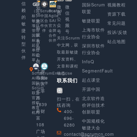
享
信
国际Scrum
视频教程
微
微
知
赖
Scaled
（国
Scrum.org
联盟
信
信
资源下载
信
Agile
标）
中国
的
公
视
敏捷联盟
SAI
敏捷
区合
息
常见问题
敏
众
频
官方
项目
作伙
科
上海市软件
捷
金牌
管理
伴
号
号
投诉/反馈
技
合作
国家
行业协会
转
关注Scrurm
伙伴
标准
有
站点地图
型
中文网，获
起草
深圳市软件
限
单位
伙
取最新敏捷
行业协会
公
和起
伴
开发资料、
草人
司
InfoQ
文章和课程
上海
SegmentFault
动态。
Scrum
ScrumEnterprise
市闵
Alliance
合作
起点课堂
联系我们
国际
伙伴
行区
Scrum
开源中国
七莘
联盟
路
官方
北京软件造
扫一扫，在
授权
1839
线咨询
价评估技术
教育
号财
400-
创新联盟
机构
富
696-
中国规模化
108
6280
敏捷大会
广场
contact@scrumcn.com
中国Scrum