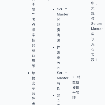
中，
革
大
领
Scrum
规
导
Master
模
者
的
Scrum
必
职
Master
须
责
应
掌
测
该
握
验
怎
的
探
么
精
索
实
益
高
践？
思
效
维
的
敏
Scrum
7. 精
捷
Master
益投
变
特
资组
革
性
合管
领
建
理
导
立
者