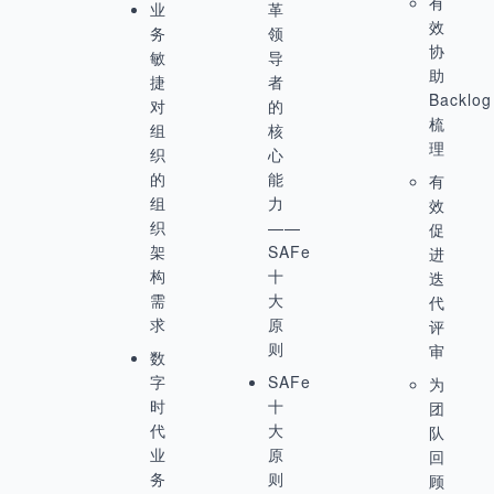
有
业
革
效
务
领
协
敏
导
助
捷
者
Backlog
对
的
梳
组
核
理
织
心
的
能
有
组
力
效
织
——
促
架
SAFe
进
构
十
迭
需
大
代
求
原
评
则
审
数
字
SAFe
为
时
十
团
代
大
队
业
原
回
务
则
顾