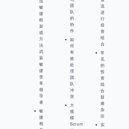
流
团
流
敏
队
进
捷
的
行
框
协
投
架
作
资
或
组
方
如
合
法
何
武
有
常
装
效
见
敏
处
的
捷
理
投
变
团
资
革
队
组
领
冲
合
导
突
疑
者
难
大
杂
敏
规
症
捷
模
相
Scrum
实