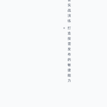
实
战
演
练
打
造
按
需
发
布
的
敏
捷
能
力