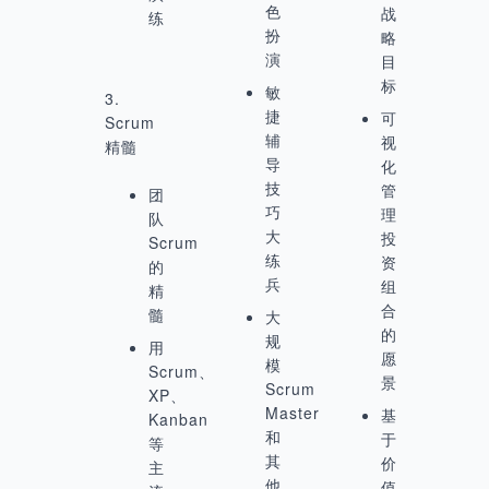
色
战
练
扮
略
演
目
标
敏
3.
捷
可
Scrum
辅
视
精髓
导
化
技
管
团
巧
理
队
大
投
Scrum
练
资
的
兵
组
精
合
髓
大
的
规
用
愿
模
Scrum、
景
Scrum
XP、
Master
基
Kanban
和
于
等
其
价
主
他
值