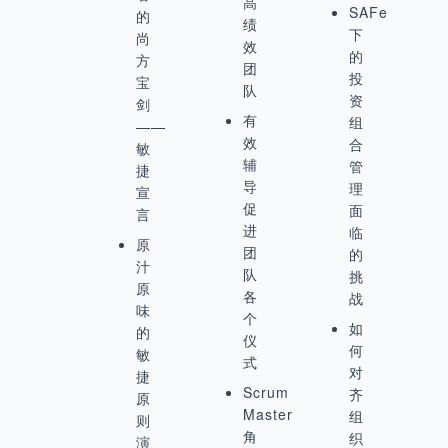
高
SAFe
的
绩
下
尚
效
的
方
团
投
宝
队
资
剑
有
组
——
效
合
敏
辅
管
捷
导
理
宣
促
面
言
进
临
原
团
的
汁
队
挑
原
各
战
味
个
如
的
仪
何
敏
式
对
捷
Scrum
齐
原
Master
组
则
角
织
演