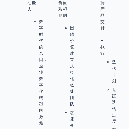
心能
价值
捷
力
观和
产
原则
品
数
交
字
围
付
时
绕
——
代
价
PI
的
值
执
风
建
行
口，
立
迭
企
规
代
业
模
计
数
化
划
字
敏
追
化
捷
踪
转
团
迭
型
队
代
的
敏
进
必
捷
度
然
变