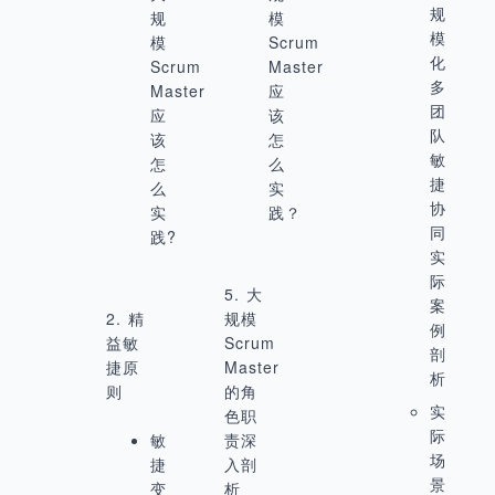
规
规
模
模
模
Scrum
化
Scrum
Master
多
Master
应
团
应
该
队
该
怎
敏
怎
么
捷
么
实
协
实
践？
同
践?
实
际
5. 大
案
2. 精
规模
例
益敏
Scrum
剖
捷原
Master
析
则
的角
实
色职
际
敏
责深
场
捷
入剖
景
变
析