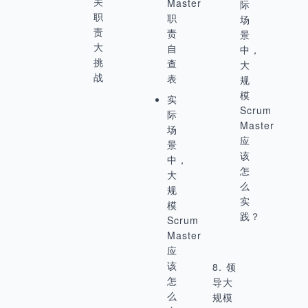
关
Master
际
职
职
场
责
责
景
大
自
中，
挑
查
大
战
表
规
模
实
Scrum
际
Master
场
应
景
该
中，
怎
大
么
规
实
模
践？
Scrum
Master
应
该
8. 领
怎
导大
么
规模