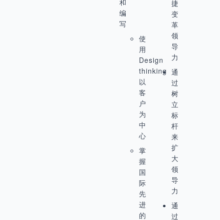
和
捷
编
变
写
革
领
使
导
用
力
Design
thinking
通
以
过
客
树
户
立
为
标
中
杆
心
来
扩
掌
大
握
领
国
导
际
力
先
进
通
的
过