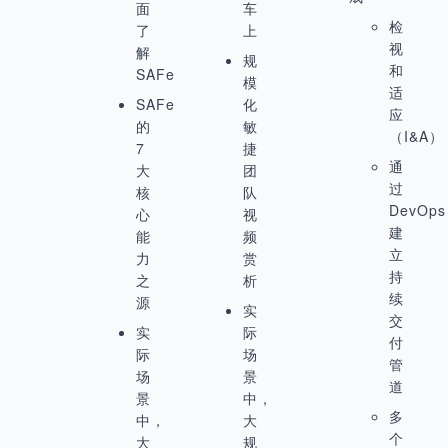
面
车
检
了
上
视
解
规
和
SAFe
模
适
SAFe
化
应
的
敏
（I&A）
7
捷
通
大
团
过
核
队
DevOp
心
视
建
能
频
立
力
赏
持
之
析
续
源
实
交
实
际
付
际
场
管
场
景
道
景
中，
多
中，
大
个
大
规