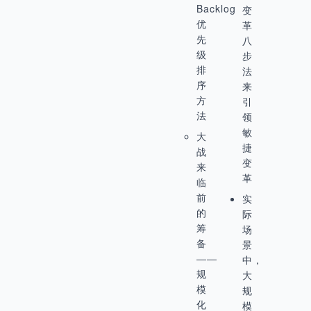
Backlog
变
优
革
先
八
级
步
排
法
序
来
方
引
法
领
敏
大
捷
战
变
来
革
临
前
实
的
际
筹
场
备
景
——
中，
规
大
模
规
化
模