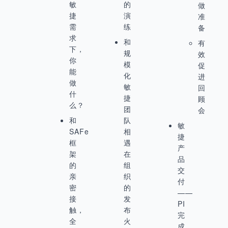
敏
的
做
捷
演
准
需
练
备
求
和
有
下，
规
效
你
模
促
能
化
进
做
敏
回
什
捷
顾
么？
团
会
和
队
敏
SAFe
相
捷
框
遇
产
架
在
品
的
组
交
亲
织
付
密
的
——
接
发
PI
触，
布
完
全
火
成