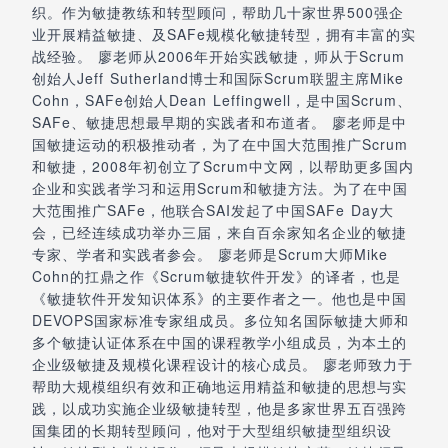
织。作为敏捷教练和转型顾问，帮助几十家世界500强企
业开展精益敏捷、及SAFe规模化敏捷转型，拥有丰富的实
战经验。 廖老师从2006年开始实践敏捷，师从于Scrum
创始人Jeff Sutherland博士和国际Scrum联盟主席Mike
Cohn，SAFe创始人Dean Leffingwell，是中国Scrum、
SAFe、敏捷思想最早期的实践者和布道者。 廖老师是中
国敏捷运动的积极推动者，为了在中国大范围推广Scrum
和敏捷，2008年初创立了Scrum中文网，以帮助更多国内
企业和实践者学习和运用Scrum和敏捷方法。为了在中国
大范围推广SAFe，他联合SAI发起了中国SAFe Day大
会，已经连续成功举办三届，来自百余家知名企业的敏捷
专家、学者和实践者参会。 廖老师是Scrum大师Mike
Cohn的扛鼎之作《Scrum敏捷软件开发》的译者，也是
《敏捷软件开发知识体系》的主要作者之一。他也是中国
DEVOPS国家标准专家组成员。多位知名国际敏捷大师和
多个敏捷认证体系在中国的课程教学小组成员，为本土的
企业级敏捷及规模化课程设计的核心成员。 廖老师致力于
帮助大规模组织有效和正确地运用精益和敏捷的思想与实
践，以成功实施企业级敏捷转型，他是多家世界五百强跨
国集团的长期转型顾问，他对于大型组织敏捷型组织设