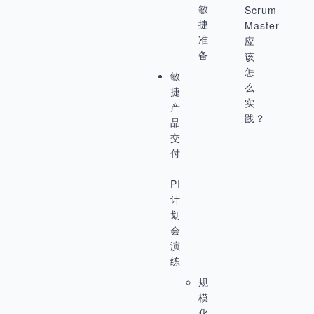
敏
Scrum
捷
Master
准
应
备
该
怎
敏
么
捷
实
产
践？
品
交
付
——
PI
计
划
会
演
练
规
模
化