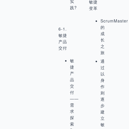
实
敏捷
践?
变革
ScrumMaster
的
6-1.
成
敏捷
长
产品
之
交付
旅
敏
通
捷
过
产
以
品
身
交
作
付
则
——
逐
需
步
求
建
探
立
索
敏