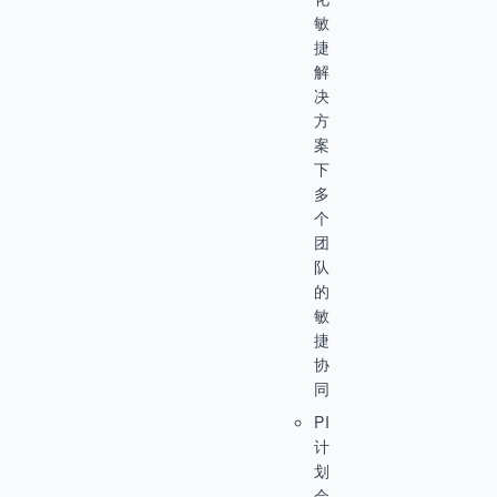
敏
捷
解
决
方
案
下
多
个
团
队
的
敏
捷
协
同
PI
计
划
会