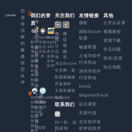
您
我们的资
上
关注我们
友情链接
其他
值
海
质
领歌
公开认证课
得
享
信
国际Scrum
视频教程
微
微
知
赖
Scaled
（国
Scrum.org
联盟
信
信
资源下载
信
Agile
标）
中国
的
公
视
敏捷联盟
SAI
敏捷
区合
息
常见问题
敏
众
频
官方
项目
作伙
科
上海市软件
捷
金牌
管理
伴
号
号
投诉/反馈
技
合作
国家
行业协会
转
关注Scrurm
伙伴
标准
有
站点地图
型
中文网，获
起草
深圳市软件
限
单位
伙
取最新敏捷
行业协会
公
和起
伴
开发资料、
草人
司
InfoQ
文章和课程
上海
SegmentFault
动态。
Scrum
ScrumEnterprise
市闵
Alliance
合作
起点课堂
联系我们
国际
伙伴
行区
Scrum
开源中国
七莘
联盟
路
官方
北京软件造
扫一扫，在
授权
1839
线咨询
价评估技术
教育