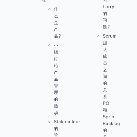
Larry
什
的
么
问
是
题?
产
品?
Scrum
团
小
队
组
成
讨
员
论:
之
产
间
品
的
管
关
理
系
的
PO
活
和
动
Sprint
Stakeholder
Backlog
的
的
管
关