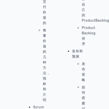
交
自
付
己
价
的
值
ProductBacklo
的
Product
衡
Backlog
量
排
价
序
值
发布和
的
预测
几
种
发
方
布
法，
策
指
略
标
如
和
何
介
搭
绍
建
Scrum
计