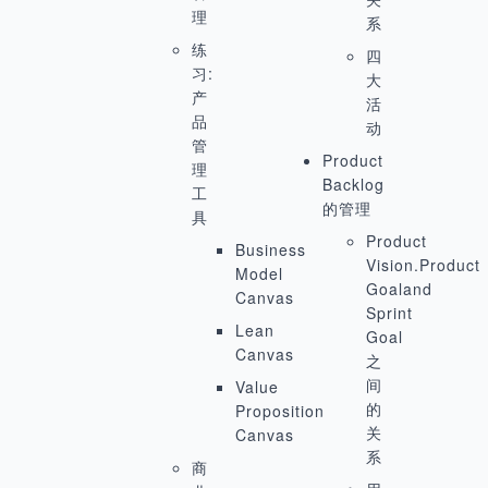
理
系
练
四
习:
大
产
活
品
动
管
Product
理
Backlog
工
的管理
具
Product
Business
Vision.Product
Model
Goaland
Canvas
Sprint
Lean
Goal
Canvas
之
间
Value
的
Proposition
关
Canvas
系
商