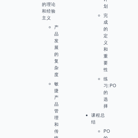
的理论
划
和经验
完
主义
成
产
的
品
定
发
义
展
和
的
重
复
要
杂
性
度
练
敏
习:PO
捷
的
产
选
品
择
管
课程总
理
结
和
传
PO
统
的