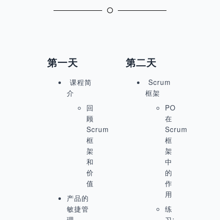
第一天
第二天
课程简
Scrum
介
框架
回
PO
顾
在
Scrum
Scrum
框
框
架
架
和
中
价
的
值
作
用
产品的
敏捷管
练
理
习: