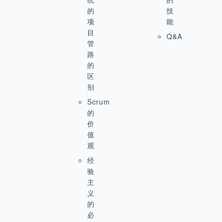
的
技
项
能
目
Q&A
管
路
的
区
别
Scrum
的
价
值
观
经
验
主
义
的
必