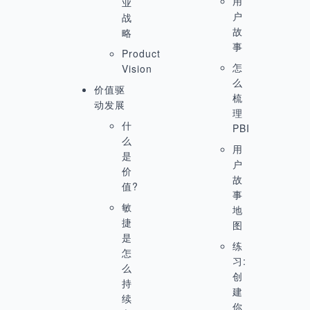
用
业
户
战
故
略
事
Product
怎
Vision
么
价值驱
梳
动发展
理
什
PBI
么
用
是
户
价
故
值?
事
敏
地
捷
图
是
练
怎
习:
么
创
持
建
续
你