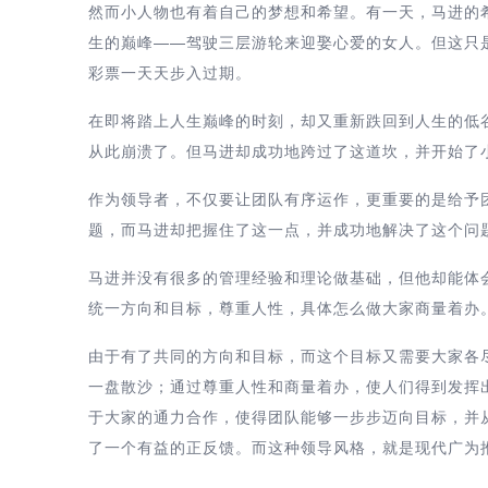
然而小人物也有着自己的梦想和希望。有一天，马进的
生的巅峰——驾驶三层游轮来迎娶心爱的女人。但这只
彩票一天天步入过期。
在即将踏上人生巅峰的时刻，却又重新跌回到人生的低
从此崩溃了。但马进却成功地跨过了这道坎，并开始了
作为领导者，不仅要让团队有序运作，更重要的是给予
题，而马进却把握住了这一点，并成功地解决了这个问
马进并没有很多的管理经验和理论做基础，但他却能体
统一方向和目标，尊重人性，具体怎么做大家商量着办
由于有了共同的方向和目标，而这个目标又需要大家各
一盘散沙；通过尊重人性和商量着办，使人们得到发挥
于大家的通力合作，使得团队能够一步步迈向目标，并
了一个有益的正反馈。而这种领导风格，就是现代广为