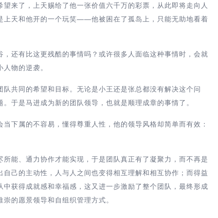
希望来了，上天赐给了他一张价值六千万的彩票，从此即将走向人
是上天和他开的一个玩笑——他被困在了孤岛上，只能无助地看着
谷，还有比这更残酷的事情吗？或许很多人面临这种事情时，会就
小人物的逆袭。
团队共同的希望和目标。无论是小王还是张总都没有解决这个问
题。于是马进成为新的团队领导，也就是顺理成章的事情了。
会当下属的不容易，懂得尊重人性，他的领导风格却简单而有效：
。
尽所能、通力协作才能实现，于是团队真正有了凝聚力，而不再是
出自己的主动性，人与人之间也变得相互理解和相互协作；而得益
从中获得成就感和幸福感，这又进一步激励了整个团队，最终形成
推崇的愿景领导和自组织管理方式。