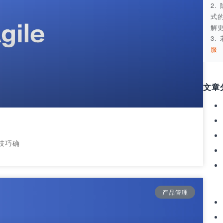
2
式
解
3
服
文章
技巧确
产品管理