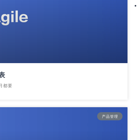
表
月都要
产品管理