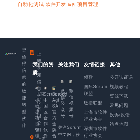
项目管理
自动化测试
软件开发
迭代
您
上
值
海
得
我们的资
关注我们
友情链接
其他
享
信
质
知
赖
领歌
公开认证课
信
的
国际Scrum
视频教程
息
微
微
敏
联盟
（国
Scrum.org
Scaled
科
资源下载
信
信
捷
标）
中
Agile
技
敏捷联盟
公
视
转
常见问题
敏
国
SAI
有
众
频
型
捷
区
官
上海市软件
投诉/反馈
号
号
限
项
合
方
伙
行业协会
公
目
作
金
站点地图
伴
关注Scrurm
深圳市软件
管
司
伙
牌
中文网，获
行业协会
理
伴
合
上海