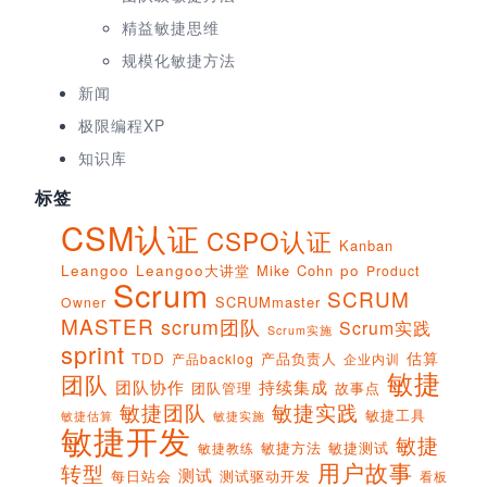
精益敏捷思维
规模化敏捷方法
新闻
极限编程XP
知识库
标签
CSM认证
CSPO认证
Kanban
Leangoo
Leangoo大讲堂
Mike Cohn
po
Product
Scrum
SCRUM
SCRUMmaster
Owner
MASTER
scrum团队
Scrum实践
Scrum实施
sprint
估算
TDD
产品负责人
产品backlog
企业内训
敏捷
团队
团队协作
持续集成
团队管理
故事点
敏捷团队
敏捷实践
敏捷工具
敏捷实施
敏捷估算
敏捷开发
敏捷
敏捷方法
敏捷测试
敏捷教练
用户故事
转型
测试
每日站会
测试驱动开发
看板