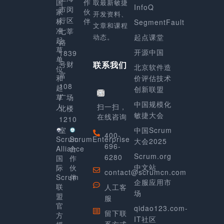
国
作
取最新敏捷
InfoQ
市闵
家
伙
开发资料、
行区
标
伴
SegmentFault
文章和课程
准
七莘
动态。
起点课堂
起
路
草
开源中国
1839
单
号财
联系我们
北京软件造
位
富
和
价评估技术
108
起
创新联盟
草
广场
中国规模化
人
扫一扫，
北楼
敏捷大会
在线咨询
1210
室
中国Scrum
400-
Scrum
ScrumEnterprise
大会2025
696-
Alliance
合
Scrum.org
6280
国
作
中文站
际
伙
contact@scrumcn.com
Scrum
伴
企服应用市
联
人工客
场
盟
服
官
qidao123.com-
留下联
方
IT社区
系方式