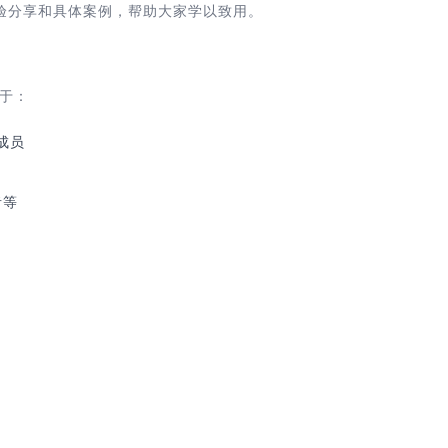
验分享和具体案例，帮助大家学以致用。
限于：
成员
者等