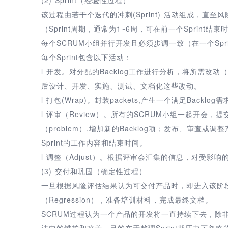
该过程由若干个迭代的冲刺(Sprint) 活动组成，直至
（Sprint周期，通常为1~6周，可在前一个Spri
每个SCRUM小组并行开发且必须步调一致（在一个Spri
每个Sprint包含以下活动：
l 开发。对分配的Backlog工作进行分析，将所需改动（ch
后设计、开发、实施、测试、文档化这些改动。
l 打包(Wrap)。封装packets,产生一个满足Backlo
l 评审（Review）。所有的SCRUM小组一起开会，提
（problem）,增加新的Backlog项；发布、审
Sprint的工作内容和结束时间。
l 调整（Adjust）。根据评审会汇集的信息，对受影响的
(3) 交付和巩固（确定性过程）
一旦根据风险评估结果认为可交付产品时，即进入该阶
（Regression），准备培训材料，完成最终文档。
SCRUM过程认为一个产品的开发将一直持续下去，除
法中的维护和改善，目的在于整理Sprint期压力下忽