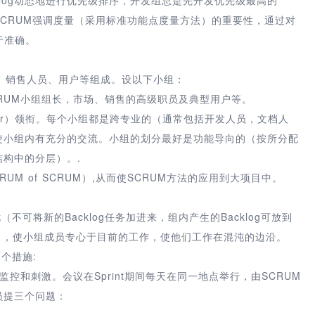
，SCRUM强调度量（采用标准功能点度量方法）的重要性，通过对
于准确。
、销售人员、用户等组成。设以下小组：
CRUM小组组长，市场、销售的高级职员及典型用户等。
aster）领衔。每个小组都是跨专业的（通常包括开发人员，文档人
使小组内有充分的交流。小组的划分最好是功能导向的（按所分配
结构中的分层）。.
M of SCRUM）,从而使SCRUM方法的应用到大项目中。
（不可将新的Backlog任务加进来，组内产生的Backlog可放到
中解决），使小组成员专心于目前的工作，使他们工作在混沌的边沿。
两个措施:
进行监控和刺激。会议在Sprint期间每天在同一地点举行，由SCRUM
成员提三个问题：