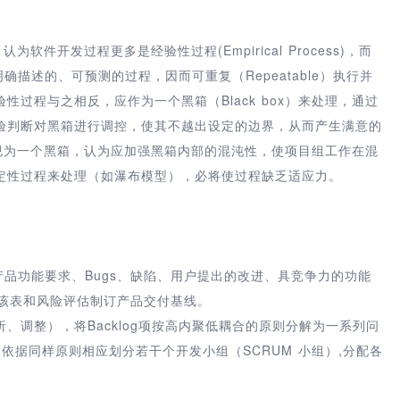
件开发过程更多是经验性过程(Empirical Process)，而
是可明确描述的、可预测的过程，因而可重复（Repeatable）执行并
过程与之相反，应作为一个黑箱（Black box）来处理，通过
验判断对黑箱进行调控，使其不越出设定的边界，从而产生满意的
视为一个黑箱，认为应加强黑箱内部的混沌性，使项目组工作在混
定性过程来处理（如瀑布模型），必将使过程缺乏适应力。
的产品功能要求、Bugs、缺陷、用户提出的改进、具竞争力的功能
根据该表和风险评估制订产品交付基线。
、调整），将Backlog项按高内聚低耦合的原则分解为一系列问
合) ，依据同样原则相应划分若干个开发小组（SCRUM 小组）,分配各