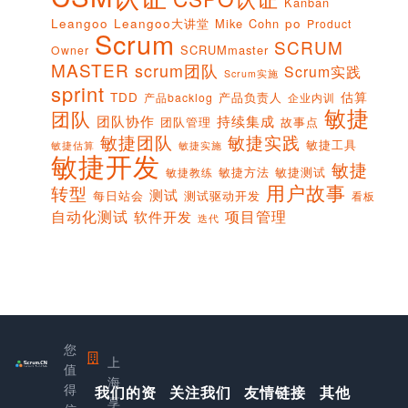
Kanban
Leangoo
Leangoo大讲堂
Mike Cohn
po
Product
Scrum
SCRUM
SCRUMmaster
Owner
MASTER
scrum团队
Scrum实践
Scrum实施
sprint
估算
TDD
产品负责人
产品backlog
企业内训
敏捷
团队
团队协作
持续集成
团队管理
故事点
敏捷团队
敏捷实践
敏捷工具
敏捷实施
敏捷估算
敏捷开发
敏捷
敏捷方法
敏捷测试
敏捷教练
用户故事
转型
测试
每日站会
测试驱动开发
看板
项目管理
自动化测试
软件开发
迭代
您
上
值
海
得
我们的资
关注我们
友情链接
其他
享