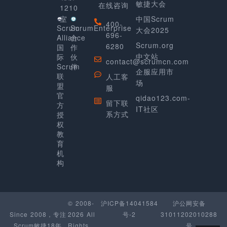
敏捷大会
在线咨询
1210
室
中国Scrum
400-
Scrum
ScrumEnterprise
大会2025
696-
Alliance
合
Scrum.org
6280
国
作
中文站
际
伙
contact@scrumcn.com
Scrum
伴
企服应用市
联
人工客
场
盟
服
官
qidao123.com-
留下联
方
IT社区
系方式
授
权
教
育
机
构
© 2008-
沪ICP备14041584
沪公网安备
Since 2008，专注
2026 All
号-2
31011202010288
Scrum敏捷18年
Rights
号