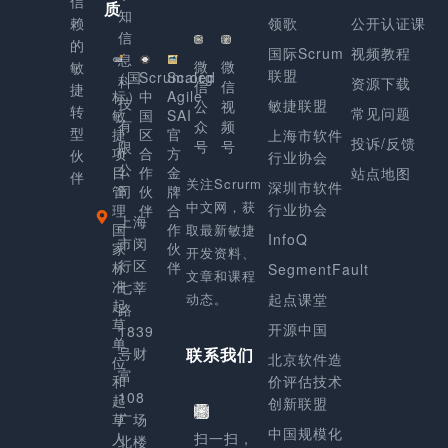
信
质
知
赖
领歌
公开认证课
信
的
国际Scrum
视频教程
息
微
微
敏
联盟
（国
Scrum.org
Scaled
科
资源下载
信
信
捷
标）
中
Agile
技
敏捷联盟
公
视
转
常见问题
敏
国
SAI
有
众
频
型
捷
区
官
上海市软件
投诉/反馈
号
号
限
项
合
方
伙
行业协会
公
目
作
金
站点地图
伴
关注Scrurm
深圳市软件
管
司
伙
牌
中文网，获
行业协会
理
伴
合
上海
国
作
取最新敏捷
InfoQ
市闵
家
伙
开发资料、
行区
标
伴
SegmentFault
文章和课程
准
七莘
动态。
起点课堂
起
路
草
开源中国
1839
单
号财
联系我们
北京软件造
位
富
和
价评估技术
108
起
创新联盟
草
广场
中国规模化
人
扫一扫，
北楼