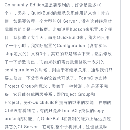
Community Edition里是要限制的，好像是最多16
个），另外，QuickBuild的继承关系使用起来也非常方
便，如果要管理一个大型的CI Server，没有这种继承对
我而言简直是一种折磨。比如说用hudson来配置50个项
目，我折腾了大半天，而用QuickBuild来，我大约只用
了一个小时，我实际配置的Configuration（含有实际
step定义的）只有3个，其它的都是继承下来，然后修改
了一下参数而已，而如果我们需要批量修改一系列的
configurations的时候，则由于有继承关系，通常我们只
要去修改一下父节点的设置就可以了。TeamCity支持
Project Group的概念，类似于一种树形，但是还不完
备，它只能分成两级关系，即Project Group和
Project。另外QuickBuild所拥有的继承的功能，在别的
CI里没有看到过，有的只是象TeamCity类似的copy
project的功能。而QuickBuild在复制的能力上远远胜过
其它的CI Server，它可以整个子树拷贝，这也就意味