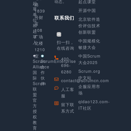
动态。
起点课堂
起
路
草
开源中国
1839
单
号财
联系我们
北京软件造
位
富
和
价评估技术
108
起
创新联盟
草
广场
中国规模化
人
扫一扫，
北楼
敏捷大会
在线咨询
1210
室
中国Scrum
400-
Scrum
ScrumEnterprise
大会2025
696-
Alliance
合
Scrum.org
6280
国
作
中文站
际
伙
contact@scrumcn.com
Scrum
伴
企服应用市
联
人工客
场
盟
服
官
qidao123.com-
留下联
方
IT社区
系方式
授
权
教
育