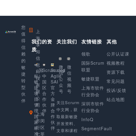
您
上
值
海
得
我们的资
关注我们
友情链接
其他
享
信
质
知
赖
领歌
公开认证课
信
的
国际Scrum
视频教程
息
微
微
敏
联盟
（国
Scrum.org
Scaled
科
资源下载
信
信
捷
标）
中
Agile
技
敏捷联盟
公
视
转
常见问题
敏
国
SAI
有
众
频
型
捷
区
官
上海市软件
投诉/反馈
号
号
限
项
合
方
伙
行业协会
公
目
作
金
站点地图
伴
关注Scrurm
深圳市软件
管
司
伙
牌
中文网，获
行业协会
理
伴
合
上海
国
作
取最新敏捷
InfoQ
市闵
家
伙
开发资料、
行区
标
伴
SegmentFault
文章和课程
准
七莘