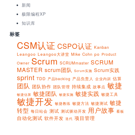
新闻
极限编程XP
知识库
标签
CSM认证
CSPO认证
Kanban
Leangoo
Leangoo大讲堂
Mike Cohn
po
Product
Scrum
SCRUM
SCRUMmaster
Owner
MASTER
scrum团队
Scrum实践
Scrum实施
sprint
估算
TDD
产品负责人
产品backlog
企业内训
敏捷
团队
团队协作
持续集成
团队管理
故事点
敏捷团队
敏捷实践
敏捷工具
敏捷实施
敏捷估算
敏捷开发
敏捷
敏捷方法
敏捷测试
敏捷教练
用户故事
转型
测试
每日站会
测试驱动开发
看板
项目管理
自动化测试
软件开发
迭代