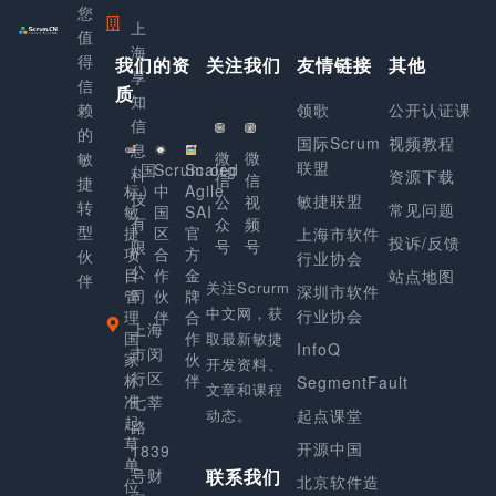
您
上
值
海
得
我们的资
关注我们
友情链接
其他
享
信
质
知
赖
领歌
公开认证课
信
的
国际Scrum
视频教程
息
微
微
敏
联盟
（国
Scrum.org
Scaled
科
资源下载
信
信
捷
标）
中
Agile
技
敏捷联盟
公
视
转
常见问题
敏
国
SAI
有
众
频
型
捷
区
官
上海市软件
投诉/反馈
号
号
限
项
合
方
伙
行业协会
公
目
作
金
站点地图
伴
关注Scrurm
深圳市软件
管
司
伙
牌
中文网，获
行业协会
理
伴
合
上海
国
作
取最新敏捷
InfoQ
市闵
家
伙
开发资料、
行区
标
伴
SegmentFault
文章和课程
准
七莘
动态。
起点课堂
起
路
草
开源中国
1839
单
号财
联系我们
北京软件造
位