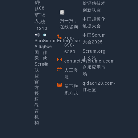
富
和
价评估技术
108
起
创新联盟
草
广场
中国规模化
人
扫一扫，
北楼
敏捷大会
在线咨询
1210
室
中国Scrum
400-
Scrum
ScrumEnterprise
大会2025
696-
Alliance
合
Scrum.org
6280
国
作
中文站
际
伙
contact@scrumcn.com
Scrum
伴
企服应用市
联
人工客
场
盟
服
官
qidao123.com-
留下联
方
IT社区
系方式
授
权
教
育
机
构