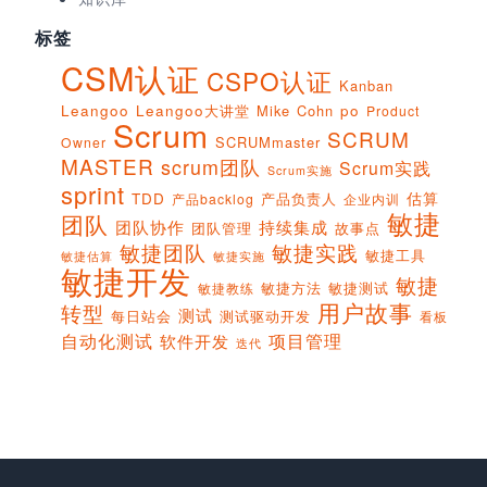
标签
CSM认证
CSPO认证
Kanban
Leangoo
Leangoo大讲堂
Mike Cohn
po
Product
Scrum
SCRUM
SCRUMmaster
Owner
MASTER
scrum团队
Scrum实践
Scrum实施
sprint
估算
TDD
产品负责人
产品backlog
企业内训
敏捷
团队
团队协作
持续集成
团队管理
故事点
敏捷团队
敏捷实践
敏捷工具
敏捷实施
敏捷估算
敏捷开发
敏捷
敏捷方法
敏捷测试
敏捷教练
用户故事
转型
测试
每日站会
测试驱动开发
看板
项目管理
自动化测试
软件开发
迭代