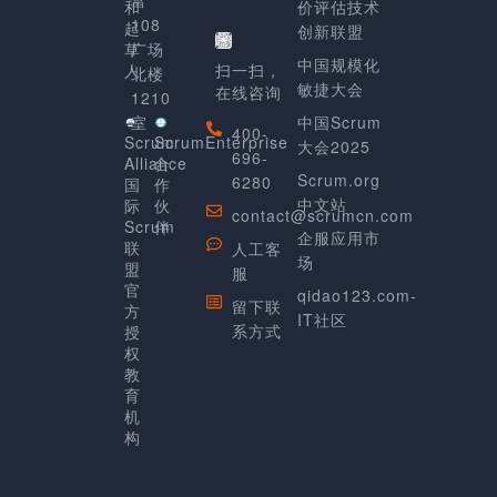
富
和
价评估技术
108
起
创新联盟
草
广场
中国规模化
人
扫一扫，
北楼
敏捷大会
在线咨询
1210
室
中国Scrum
400-
Scrum
ScrumEnterprise
大会2025
696-
Alliance
合
Scrum.org
6280
国
作
中文站
际
伙
contact@scrumcn.com
Scrum
伴
企服应用市
联
人工客
场
盟
服
官
qidao123.com-
留下联
方
IT社区
系方式
授
权
教
育
机
构