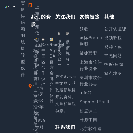
您
上
值
海
得
我们的资
关注我们
友情链接
其他
享
信
质
知
赖
领歌
公开认证课
信
的
国际Scrum
视频教程
息
微
微
敏
联盟
（国
Scrum.org
Scaled
科
资源下载
信
信
捷
标）
中
Agile
技
敏捷联盟
公
视
转
常见问题
敏
国
SAI
有
众
频
型
捷
区
官
上海市软件
投诉/反馈
号
号
限
项
合
方
伙
行业协会
公
目
作
金
站点地图
伴
关注Scrurm
深圳市软件
管
司
伙
牌
中文网，获
行业协会
理
伴
合
上海
国
作
取最新敏捷
InfoQ
市闵
家
伙
开发资料、
行区
标
伴
SegmentFault
文章和课程
准
七莘
动态。
起点课堂
起
路
草
开源中国
1839
单
号财
联系我们
北京软件造
位