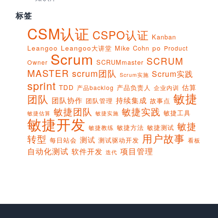
标签
CSM认证
CSPO认证
Kanban
Leangoo
Leangoo大讲堂
Mike Cohn
po
Product
Scrum
SCRUM
SCRUMmaster
Owner
MASTER
scrum团队
Scrum实践
Scrum实施
sprint
估算
TDD
产品负责人
产品backlog
企业内训
敏捷
团队
团队协作
持续集成
团队管理
故事点
敏捷团队
敏捷实践
敏捷工具
敏捷实施
敏捷估算
敏捷开发
敏捷
敏捷方法
敏捷测试
敏捷教练
用户故事
转型
测试
每日站会
测试驱动开发
看板
项目管理
自动化测试
软件开发
迭代