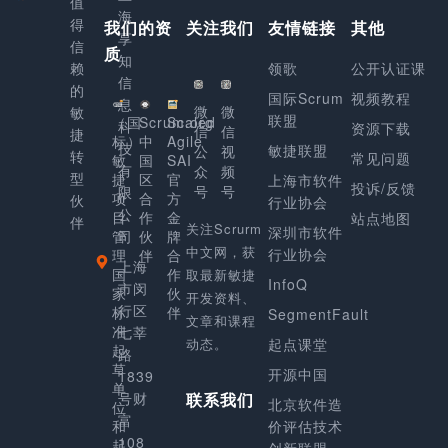
值
海
得
我们的资
关注我们
友情链接
其他
享
信
质
知
赖
领歌
公开认证课
信
的
国际Scrum
视频教程
息
微
微
敏
联盟
（国
Scrum.org
Scaled
科
资源下载
信
信
捷
标）
中
Agile
技
敏捷联盟
公
视
转
常见问题
敏
国
SAI
有
众
频
型
捷
区
官
上海市软件
投诉/反馈
号
号
限
项
合
方
伙
行业协会
公
目
作
金
站点地图
伴
关注Scrurm
深圳市软件
管
司
伙
牌
中文网，获
行业协会
理
伴
合
上海
国
作
取最新敏捷
InfoQ
市闵
家
伙
开发资料、
行区
标
伴
SegmentFault
文章和课程
准
七莘
动态。
起点课堂
起
路
草
开源中国
1839
单
号财
联系我们
北京软件造
位
富
和
价评估技术
108
起