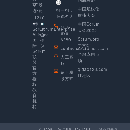
创新联盟
草
广场
中国规模化
人
扫一扫，
北楼
敏捷大会
在线咨询
1210
室
中国Scrum
400-
Scrum
ScrumEnterprise
大会2025
696-
Alliance
合
Scrum.org
6280
国
作
中文站
际
伙
contact@scrumcn.com
Scrum
伴
企服应用市
联
人工客
场
盟
服
官
qidao123.com-
留下联
方
IT社区
系方式
授
权
教
育
机
构
© 2008-
沪ICP备14041584
沪公网安备