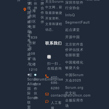
关注Scrurm
深圳市软件
管
司
伙
牌
中文网，获
行业协会
理
伴
合
上海
国
作
取最新敏捷
InfoQ
市闵
家
伙
开发资料、
行区
标
伴
SegmentFault
文章和课程
准
七莘
动态。
起点课堂
起
路
草
开源中国
1839
单
号财
联系我们
北京软件造
位
富
和
价评估技术
108
起
创新联盟
草
广场
中国规模化
人
扫一扫，
北楼
敏捷大会
在线咨询
1210
室
中国Scrum
400-
Scrum
ScrumEnterprise
大会2025
696-
Alliance
合
Scrum.org
6280
国
作
中文站
际
伙
contact@scrumcn.com
Scrum
伴
企服应用市
联
人工客
场
盟
服