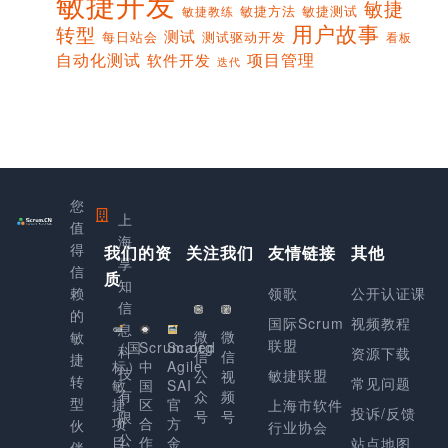
敏捷开发
敏捷
敏捷方法
敏捷测试
敏捷教练
用户故事
转型
测试
每日站会
测试驱动开发
看板
项目管理
自动化测试
软件开发
迭代
您
上
值
海
得
我们的资
关注我们
友情链接
其他
享
信
质
知
赖
领歌
公开认证课
信
的
国际Scrum
视频教程
息
微
微
敏
联盟
（国
Scrum.org
Scaled
科
资源下载
信
信
捷
标）
中
Agile
技
敏捷联盟
公
视
转
常见问题
敏
国
SAI
有
众
频
型
捷
区
官
上海市软件
投诉/反馈
号
号
限
项
合
方
伙
行业协会
公
目
作
金
站点地图
伴