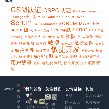
标签
CSM认证
CSPO认证
Kanban
Leangoo
Leangoo大讲堂
Mike Cohn
po
Product Owner
Scrum
SCRUM MASTER
SCRUMmaster
sprint
scrum团队
Scrum实践
TDD
产品
Scrum实施
团队
团队协作
估算
产品负责人
团队
backlog
企业内训
敏捷
敏捷团队
持续集成
管理
故事点
敏捷实
敏捷估算
敏捷开发
敏捷实践
敏捷工具
敏捷
敏捷教练
施
敏捷转型
测试
方法
敏捷测试
每日站会
测试驱动开发
用户故事
项目管
自动化测试
软件开发
看板
迭代
理
您
我们的资
上
关注我们
友情链接
其他
值
海
质
领歌
公开认证课
得
享
信
国际Scrum
视频教程
微
微
知
赖
Scaled
（国
Scrum.org
联盟
信
信