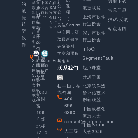
资源下载
信
Agile
标）
中国
的
公
视
敏捷联盟
SAI
敏捷
区合
息
常见问题
敏
众
频
官方
项目
作伙
科
上海市软件
捷
金牌
管理
伴
号
号
投诉/反馈
技
合作
国家
行业协会
转
关注Scrurm
伙伴
标准
有
站点地图
型
中文网，获
起草
深圳市软件
限
单位
伙
取最新敏捷
行业协会
公
和起
伴
开发资料、
草人
司
InfoQ
文章和课程
上海
SegmentFault
动态。
Scrum
ScrumEnterprise
市闵
Alliance
合作
起点课堂
联系我们
国际
伙伴
行区
Scrum
开源中国
七莘
联盟
路
官方
北京软件造
扫一扫，在
授权
1839
线咨询
价评估技术
教育
号财
400-
创新联盟
机构
富
696-
中国规模化
108
6280
敏捷大会
广场
contact@scrumcn.com
中国Scrum
北楼
人工客
大会2025
1210
服