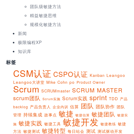
团队级敏捷方法
精益敏捷思维
规模化敏捷方法
新闻
极限编程XP
知识库
标签
CSM认证
CSPO认证
Kanban
Leangoo
Leangoo大讲堂
Mike Cohn
po
Product Owner
Scrum
SCRUM MASTER
SCRUMmaster
sprint
scrum团队
Scrum实践
TDD
产品
Scrum实施
团队
团队协作
估算
产品负责人
团队
backlog
企业内训
敏捷
敏捷团队
持续集成
管理
故事点
敏捷实
敏捷估算
敏捷开发
敏捷实践
敏捷工具
敏捷
敏捷教练
施
敏捷转型
测试
方法
敏捷测试
每日站会
测试驱动开发