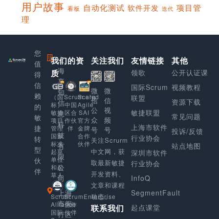
用户故事
项目管
自动化测试
软件开发
看板
迭代
理
您
我们的资
上
关注我们
友情链接
其他
值
海
质
领歌
公开认证课
得
享
信
国际Scrum
视频教程
微
微
知
赖
Scaled
（国
Scrum.org
联盟
信
信
资源下载
信
Agile
标）
中国
的
公
视
敏捷联盟
SAI
敏捷
区合
息
常见问题
敏
众
频
官方
项目
作伙
科
上海市软件
捷
金牌
管理
伴
号
号
投诉/反馈
技
合作
国家
行业协会
转
关注Scrurm
伙伴
标准
有
站点地图
型
中文网，获
起草
深圳市软件
限
单位
伙
取最新敏捷
行业协会
公
和起
伴
开发资料、
草人
司
InfoQ
文章和课程
上海
SegmentFault
动态。
Scrum
ScrumEnterprise
市闵
Alliance
合作
起点课堂
联系我们
国际
伙伴
行区