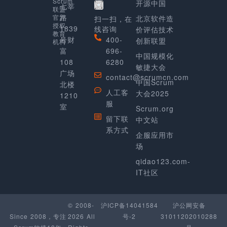
Scrum
开源中国
七莘
联盟
路
官方
北京软件造
扫一扫，在
授权
1839
线咨询
价评估技术
教育
号财
400-
创新联盟
机构
富
696-
中国规模化
108
6280
敏捷大会
广场
contact@scrumcn.com
中国Scrum
北楼
人工客
大会2025
1210
服
室
Scrum.org
留下联
中文站
系方式
企服应用市
场
qidao123.com-
IT社区
© 2008-
沪ICP备14041584
沪公网安备
Since 2008，专注
2026 All
号-2
31011202010288