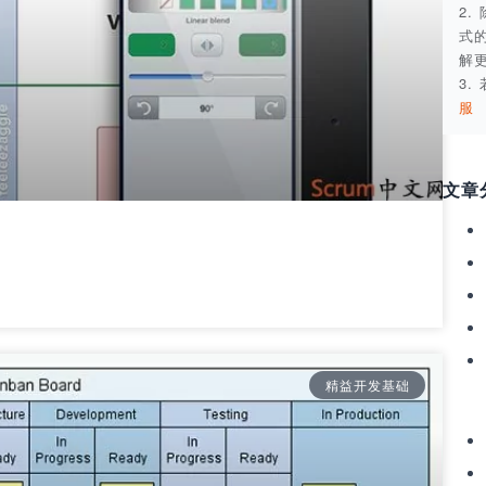
2
式
解
3
服
文章
精益开发基础