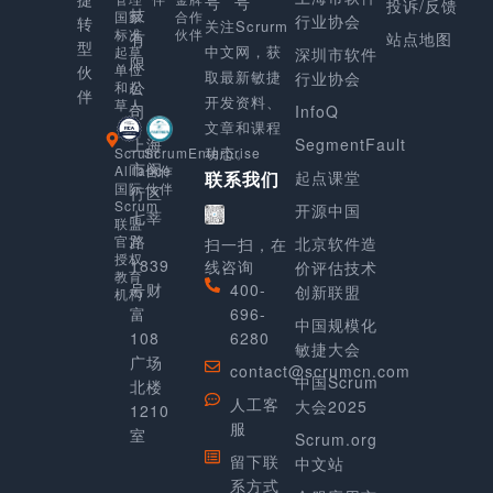
号
号
投诉/反馈
技
合作
国家
行业协会
转
关注Scrurm
伙伴
标准
有
站点地图
型
中文网，获
起草
深圳市软件
限
单位
伙
取最新敏捷
行业协会
公
和起
伴
开发资料、
草人
司
InfoQ
文章和课程
上海
SegmentFault
动态。
Scrum
ScrumEnterprise
市闵
Alliance
合作
起点课堂
联系我们
国际
伙伴
行区
Scrum
开源中国
七莘
联盟
路
官方
北京软件造
扫一扫，在
授权
1839
线咨询
价评估技术
教育
号财
400-
创新联盟
机构
富
696-
中国规模化
108
6280
敏捷大会
广场
contact@scrumcn.com
中国Scrum
北楼
人工客
大会2025
1210
服
室
Scrum.org
留下联
中文站
系方式