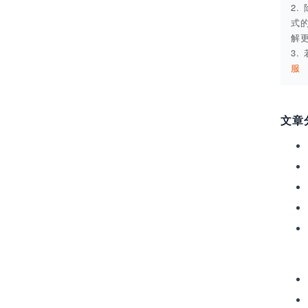
2
式
解
3
服
文章