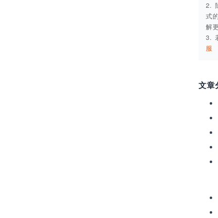
2
式
解
3
服
文章