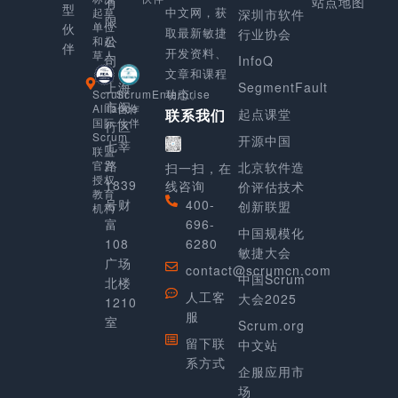
有
站点地图
型
中文网，获
起草
深圳市软件
限
单位
伙
取最新敏捷
行业协会
公
和起
伴
开发资料、
草人
司
InfoQ
文章和课程
上海
SegmentFault
动态。
Scrum
ScrumEnterprise
市闵
Alliance
合作
起点课堂
联系我们
国际
伙伴
行区
Scrum
开源中国
七莘
联盟
路
官方
北京软件造
扫一扫，在
授权
1839
线咨询
价评估技术
教育
号财
400-
创新联盟
机构
富
696-
中国规模化
108
6280
敏捷大会
广场
contact@scrumcn.com
中国Scrum
北楼
人工客
大会2025
1210
服
室
Scrum.org
留下联
中文站
系方式
企服应用市
场