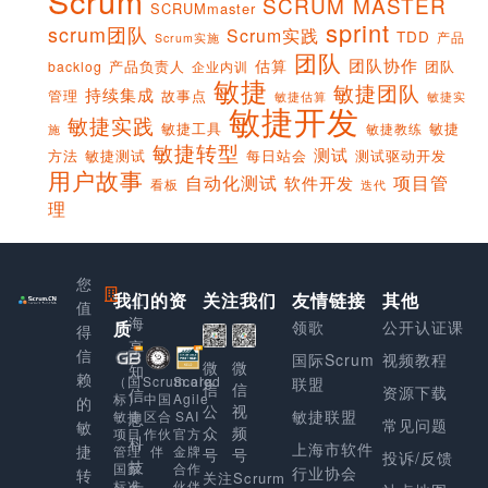
Scrum
SCRUM MASTER
SCRUMmaster
sprint
scrum团队
Scrum实践
TDD
产品
Scrum实施
团队
团队协作
估算
产品负责人
团队
backlog
企业内训
敏捷
敏捷团队
持续集成
管理
故事点
敏捷实
敏捷估算
敏捷开发
敏捷实践
敏捷工具
敏捷
敏捷教练
施
敏捷转型
测试
方法
敏捷测试
每日站会
测试驱动开发
用户故事
项目管
自动化测试
软件开发
看板
迭代
理
您
我们的资
上
关注我们
友情链接
其他
值
海
质
领歌
公开认证课
得
享
信
国际Scrum
视频教程
微
微
知
赖
Scaled
（国
Scrum.org
联盟
信
信
资源下载
信
Agile
标）
中国
的
公
视
敏捷联盟
SAI
敏捷
区合
息
常见问题
敏
众
频
官方
项目
作伙
科
上海市软件
捷
金牌
管理
伴
号
号
投诉/反馈
技
合作
国家
行业协会
转
关注Scrurm
伙伴
标准