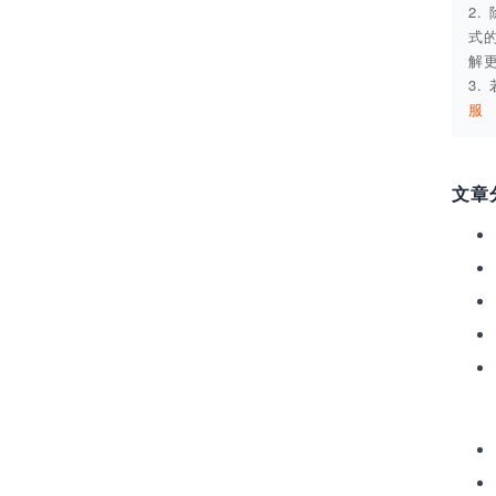
2
式
解
3
服
文章