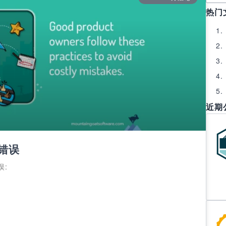
热门
近期
错误
误: