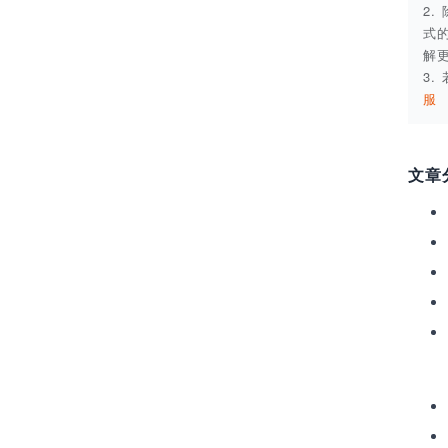
2
式
解
3
服
文章