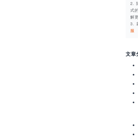
2
式
解
3
服
文章