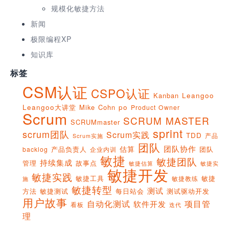
规模化敏捷方法
新闻
极限编程XP
知识库
标签
CSM认证
CSPO认证
Kanban
Leangoo
Leangoo大讲堂
Mike Cohn
po
Product Owner
Scrum
SCRUM MASTER
SCRUMmaster
sprint
scrum团队
Scrum实践
TDD
产品
Scrum实施
团队
团队协作
估算
产品负责人
团队
backlog
企业内训
敏捷
敏捷团队
持续集成
管理
故事点
敏捷实
敏捷估算
敏捷开发
敏捷实践
敏捷工具
敏捷
敏捷教练
施
敏捷转型
测试
方法
敏捷测试
每日站会
测试驱动开发
用户故事
项目管
自动化测试
软件开发
看板
迭代
理