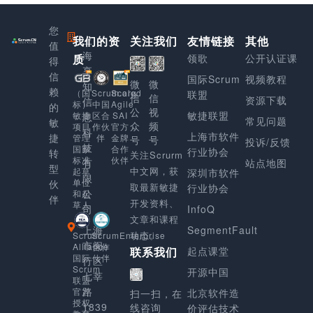
您
我们的资
上
关注我们
友情链接
其他
值
海
质
领歌
公开认证课
得
享
信
国际Scrum
视频教程
微
微
知
赖
Scaled
（国
Scrum.org
联盟
信
信
资源下载
信
Agile
标）
中国
的
公
视
敏捷联盟
SAI
敏捷
区合
息
常见问题
敏
众
频
官方
项目
作伙
科
上海市软件
捷
金牌
管理
伴
号
号
投诉/反馈
技
合作
国家
行业协会
转
关注Scrurm
伙伴
标准
有
站点地图
型
中文网，获
起草
深圳市软件
限
单位
伙
取最新敏捷
行业协会
公
和起
伴
开发资料、
草人
司
InfoQ
文章和课程
上海
SegmentFault
动态。
Scrum
ScrumEnterprise
市闵
Alliance
合作
起点课堂
联系我们
国际
伙伴
行区
Scrum
开源中国
七莘
联盟
路
官方
北京软件造
扫一扫，在
授权
1839
线咨询
价评估技术