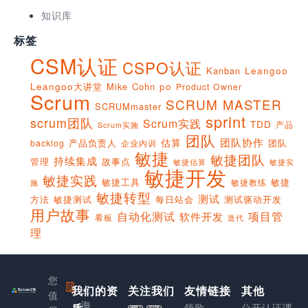
知识库
标签
CSM认证
CSPO认证
Kanban
Leangoo
Leangoo大讲堂
Mike Cohn
po
Product Owner
Scrum
SCRUM MASTER
SCRUMmaster
sprint
scrum团队
Scrum实践
TDD
产品
Scrum实施
团队
团队协作
估算
产品负责人
团队
backlog
企业内训
敏捷
敏捷团队
持续集成
管理
故事点
敏捷实
敏捷估算
敏捷开发
敏捷实践
敏捷工具
敏捷
敏捷教练
施
敏捷转型
测试
方法
敏捷测试
每日站会
测试驱动开发
用户故事
项目管
自动化测试
软件开发
看板
迭代
理
您
我们的资
上
关注我们
友情链接
其他
值
海
领歌
公开认证课