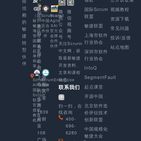
质
得
享
信
国际Scrum
视频教程
微
微
知
赖
Scaled
（国
Scrum.org
联盟
信
信
资源下载
信
Agile
标）
中国
的
公
视
敏捷联盟
SAI
敏捷
区合
息
常见问题
敏
众
频
官方
项目
作伙
科
上海市软件
捷
金牌
管理
伴
号
号
投诉/反馈
技
合作
国家
行业协会
转
关注Scrurm
伙伴
标准
有
站点地图
型
中文网，获
起草
深圳市软件
限
单位
伙
取最新敏捷
行业协会
公
和起
伴
开发资料、
草人
司
InfoQ
文章和课程
上海
SegmentFault
动态。
Scrum
ScrumEnterprise
市闵
Alliance
合作
起点课堂
联系我们
国际
伙伴
行区
Scrum
开源中国
七莘
联盟
路
官方
北京软件造
扫一扫，在
授权
1839
线咨询
价评估技术
教育
号财
400-
创新联盟
机构
富
696-
中国规模化
108
6280
敏捷大会
广场