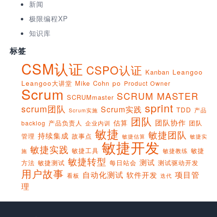
新闻
极限编程XP
知识库
标签
CSM认证
CSPO认证
Kanban
Leangoo
Leangoo大讲堂
Mike Cohn
po
Product Owner
Scrum
SCRUM MASTER
SCRUMmaster
sprint
scrum团队
Scrum实践
TDD
产品
Scrum实施
团队
团队协作
估算
产品负责人
团队
backlog
企业内训
敏捷
敏捷团队
持续集成
管理
故事点
敏捷实
敏捷估算
敏捷开发
敏捷实践
敏捷工具
敏捷
敏捷教练
施
敏捷转型
测试
方法
敏捷测试
每日站会
测试驱动开发
用户故事
项目管
自动化测试
软件开发
看板
迭代
理