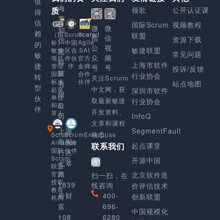
值
海
质
领歌
公开认证课
得
享
信
国际Scrum
视频教程
微
微
知
赖
Scaled
（国
Scrum.org
联盟
信
信
资源下载
信
Agile
标）
中国
的
公
视
敏捷联盟
SAI
敏捷
区合
息
常见问题
敏
众
频
官方
项目
作伙
科
上海市软件
捷
金牌
管理
伴
号
号
投诉/反馈
技
合作
国家
行业协会
转
关注Scrurm
伙伴
标准
有
站点地图
型
中文网，获
起草
深圳市软件
限
单位
伙
取最新敏捷
行业协会
公
和起
伴
开发资料、
草人
司
InfoQ
文章和课程
上海
SegmentFault
动态。
Scrum
ScrumEnterprise
市闵
Alliance
合作
起点课堂
联系我们
国际
伙伴
行区
Scrum
开源中国
七莘
联盟
路
官方
北京软件造
扫一扫，在
授权
1839
线咨询
价评估技术
教育
号财
400-
创新联盟
机构
富
696-
中国规模化
108
6280