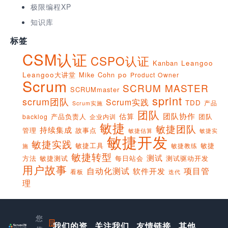
极限编程XP
知识库
标签
CSM认证
CSPO认证
Kanban
Leangoo
Leangoo大讲堂
Mike Cohn
po
Product Owner
Scrum
SCRUM MASTER
SCRUMmaster
sprint
scrum团队
Scrum实践
TDD
产品
Scrum实施
团队
团队协作
估算
产品负责人
团队
backlog
企业内训
敏捷
敏捷团队
持续集成
管理
故事点
敏捷实
敏捷估算
敏捷开发
敏捷实践
敏捷工具
敏捷
敏捷教练
施
敏捷转型
测试
方法
敏捷测试
每日站会
测试驱动开发
用户故事
项目管
自动化测试
软件开发
看板
迭代
理
您
我们的资
上
关注我们
友情链接
其他