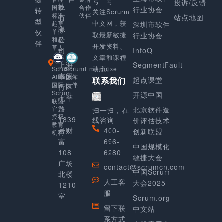
号
号
投诉/反馈
技
合作
国家
行业协会
转
关注Scrurm
伙伴
标准
有
站点地图
型
中文网，获
起草
深圳市软件
限
单位
伙
取最新敏捷
行业协会
公
和起
伴
开发资料、
草人
司
InfoQ
文章和课程
上海
SegmentFault
动态。
Scrum
ScrumEnterprise
市闵
Alliance
合作
起点课堂
联系我们
国际
伙伴
行区
Scrum
开源中国
七莘
联盟
路
官方
北京软件造
扫一扫，在
授权
1839
线咨询
价评估技术
教育
号财
400-
创新联盟
机构
富
696-
中国规模化
108
6280
敏捷大会
广场
contact@scrumcn.com
中国Scrum
北楼
人工客
大会2025
1210
服
室
Scrum.org
留下联
中文站
系方式