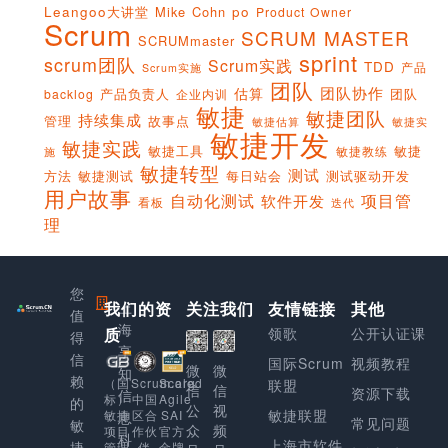
Leangoo大讲堂
Mike Cohn
po
Product Owner
Scrum
SCRUM MASTER
SCRUMmaster
sprint
scrum团队
Scrum实践
TDD
产品
Scrum实施
团队
团队协作
估算
产品负责人
团队
backlog
企业内训
敏捷
敏捷团队
持续集成
管理
故事点
敏捷实
敏捷估算
敏捷开发
敏捷实践
敏捷工具
敏捷
敏捷教练
施
敏捷转型
测试
方法
敏捷测试
每日站会
测试驱动开发
用户故事
项目管
自动化测试
软件开发
看板
迭代
理
您
我们的资
上
关注我们
友情链接
其他
值
海
质
领歌
公开认证课
得
享
信
国际Scrum
视频教程
微
微
知
赖
Scaled
（国
Scrum.org
联盟
信
信
资源下载
信
Agile
标）
中国
的
公
视
敏捷联盟
SAI
敏捷
区合
息
常见问题
敏
众
频
官方
项目
作伙
科
上海市软件
捷
金牌
管理
伴