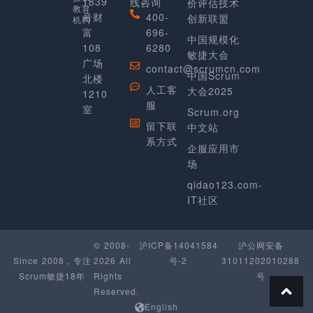
1839
线咨询
价评估技术
教育
号财
400-
创新联盟
机构
富
696-
中国规模化
108
6280
敏捷大会
广场
contact@scrumcn.com
中国Scrum
北楼
人工客
大会2025
1210
服
室
Scrum.org
留下联
中文站
系方式
企服应用市
场
qidao123.com-
IT社区
© 2008-
沪ICP备14041584
沪公网安备
Since 2008，专注
2026 All
号-2
31011202010288
Scrum敏捷18年
Rights
号
Reserved.
English