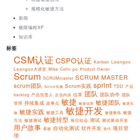
规模化敏捷方法
新闻
极限编程XP
知识库
标签
CSM认证
CSPO认证
Kanban
Leangoo
Leangoo大讲堂
Mike Cohn
po
Product Owner
Scrum
SCRUM MASTER
SCRUMmaster
sprint
scrum团队
Scrum实践
TDD
产品
Scrum实施
团队
团队协作
估算
产品负责人
团队
backlog
企业内训
敏捷
敏捷团队
持续集成
管理
故事点
敏捷实
敏捷估算
敏捷开发
敏捷实践
敏捷工具
敏捷
敏捷教练
施
敏捷转型
测试
方法
敏捷测试
每日站会
测试驱动开发
用户故事
项目管
自动化测试
软件开发
看板
迭代
理