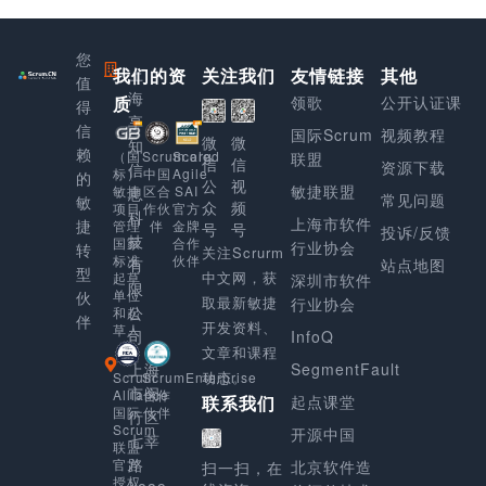
您
我们的资
上
关注我们
友情链接
其他
值
海
质
领歌
公开认证课
得
享
信
国际Scrum
视频教程
微
微
知
赖
Scaled
（国
Scrum.org
联盟
信
信
资源下载
信
Agile
标）
中国
的
公
视
敏捷联盟
SAI
敏捷
区合
息
常见问题
敏
众
频
官方
项目
作伙
科
上海市软件
捷
金牌
管理
伴
号
号
投诉/反馈
技
合作
国家
行业协会
转
关注Scrurm
伙伴
标准
有
站点地图
型
中文网，获
起草
深圳市软件
限
单位
伙
取最新敏捷
行业协会
公
和起
伴
开发资料、
草人
司
InfoQ
文章和课程
上海
SegmentFault
动态。
Scrum
ScrumEnterprise
市闵
Alliance
合作
起点课堂
联系我们
国际
伙伴
行区
Scrum
开源中国
七莘
联盟
路
官方
北京软件造
扫一扫，在
授权