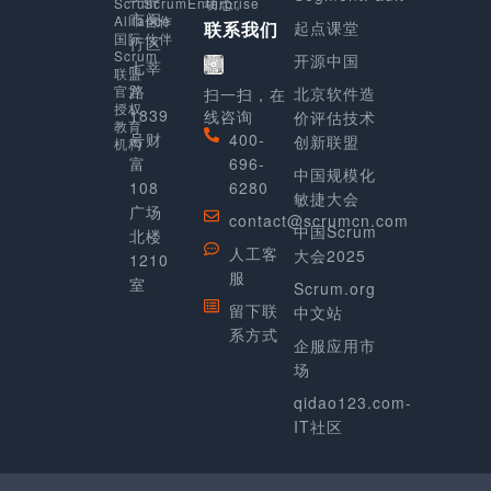
动态。
Scrum
ScrumEnterprise
市闵
Alliance
合作
起点课堂
联系我们
国际
伙伴
行区
Scrum
开源中国
七莘
联盟
路
官方
北京软件造
扫一扫，在
授权
1839
线咨询
价评估技术
教育
号财
400-
创新联盟
机构
富
696-
中国规模化
108
6280
敏捷大会
广场
contact@scrumcn.com
中国Scrum
北楼
人工客
大会2025
1210
服
室
Scrum.org
留下联
中文站
系方式
企服应用市
场
qidao123.com-
IT社区