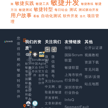
敏捷开发
敏捷实践
敏捷工具
敏捷
敏捷教练
施
敏捷转型
测试
方法
敏捷测试
每日站会
测试驱动开发
用户故事
项目管
自动化测试
软件开发
看板
迭代
理
您
我们的资
上
关注我们
友情链接
其他
值
海
质
领歌
公开认证课
得
享
信
国际Scrum
视频教程
微
微
知
赖
Scaled
（国
Scrum.org
联盟
信
信
资源下载
信
Agile
标）
中国
的
公
视
敏捷联盟
SAI
敏捷
区合
息
常见问题
敏
众
频
官方
项目
作伙
科
上海市软件
捷
金牌
管理
伴
号
号
投诉/反馈
技
合作
国家
行业协会
转
关注Scrurm
伙伴
标准
有
站点地图
型
中文网，获
起草
深圳市软件
限
单位
伙
取最新敏捷
行业协会
公
和起
伴
开发资料、
草人
司
InfoQ
文章和课程
上海
SegmentFault