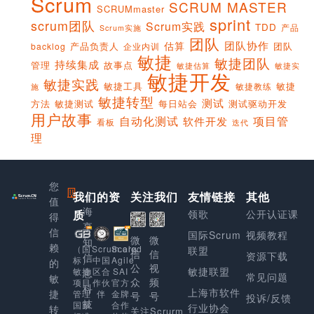
Scrum
SCRUM MASTER
SCRUMmaster
sprint
scrum团队
Scrum实践
TDD
产品
Scrum实施
团队
团队协作
估算
产品负责人
团队
backlog
企业内训
敏捷
敏捷团队
持续集成
管理
故事点
敏捷实
敏捷估算
敏捷开发
敏捷实践
敏捷工具
敏捷
敏捷教练
施
敏捷转型
测试
方法
敏捷测试
每日站会
测试驱动开发
用户故事
项目管
自动化测试
软件开发
看板
迭代
理
您
我们的资
上
关注我们
友情链接
其他
值
海
质
领歌
公开认证课
得
享
信
国际Scrum
视频教程
微
微
知
赖
Scaled
（国
Scrum.org
联盟
信
信
资源下载
信
Agile
标）
中国
的
公
视
敏捷联盟
SAI
敏捷
区合
息
常见问题
敏
众
频
官方
项目
作伙
科
上海市软件
捷
金牌
管理
伴
号
号
投诉/反馈
技
合作
国家
行业协会
转
关注Scrurm