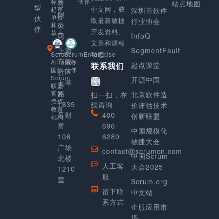
伙伴
标准
有
站点地图
型
中文网，获
起草
深圳市软件
限
单位
伙
取最新敏捷
行业协会
公
和起
伴
开发资料、
草人
司
InfoQ
文章和课程
上海
SegmentFault
动态。
Scrum
ScrumEnterprise
市闵
Alliance
合作
起点课堂
联系我们
国际
伙伴
行区
Scrum
开源中国
七莘
联盟
路
官方
北京软件造
扫一扫，在
授权
1839
线咨询
价评估技术
教育
号财
400-
创新联盟
机构
富
696-
中国规模化
108
6280
敏捷大会
广场
contact@scrumcn.com
中国Scrum
北楼
人工客
大会2025
1210
服
室
Scrum.org
留下联
中文站
系方式
企服应用市
场