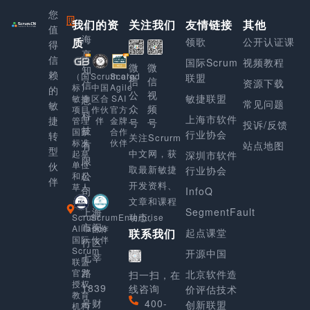
您
我们的资
上
关注我们
友情链接
其他
值
海
质
领歌
公开认证课
得
享
信
国际Scrum
视频教程
微
微
知
赖
Scaled
（国
Scrum.org
联盟
信
信
资源下载
信
Agile
标）
中国
的
公
视
敏捷联盟
SAI
敏捷
区合
息
常见问题
敏
众
频
官方
项目
作伙
科
上海市软件
捷
金牌
管理
伴
号
号
投诉/反馈
技
合作
国家
行业协会
转
关注Scrurm
伙伴
标准
有
站点地图
型
中文网，获
起草
深圳市软件
限
单位
伙
取最新敏捷
行业协会
公
和起
伴
开发资料、
草人
司
InfoQ
文章和课程
上海
SegmentFault
动态。
Scrum
ScrumEnterprise
市闵
Alliance
合作
起点课堂
联系我们
国际
伙伴
行区
Scrum
开源中国
七莘
联盟
路
官方
北京软件造
扫一扫，在
授权
1839
线咨询
价评估技术
教育
号财
400-
创新联盟
机构