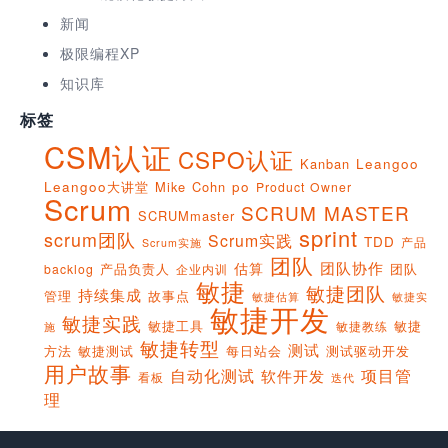
新闻
极限编程XP
知识库
标签
CSM认证
CSPO认证
Kanban
Leangoo
Leangoo大讲堂
Mike Cohn
po
Product Owner
Scrum
SCRUM MASTER
SCRUMmaster
sprint
scrum团队
Scrum实践
TDD
产品
Scrum实施
团队
团队协作
估算
产品负责人
团队
backlog
企业内训
敏捷
敏捷团队
持续集成
管理
故事点
敏捷实
敏捷估算
敏捷开发
敏捷实践
敏捷工具
敏捷
敏捷教练
施
敏捷转型
测试
方法
敏捷测试
每日站会
测试驱动开发
用户故事
项目管
自动化测试
软件开发
看板
迭代
理