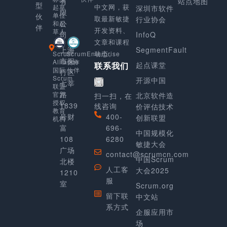
有
站点地图
型
中文网，获
起草
深圳市软件
限
单位
伙
取最新敏捷
行业协会
公
和起
伴
开发资料、
草人
司
InfoQ
文章和课程
上海
SegmentFault
动态。
Scrum
ScrumEnterprise
市闵
Alliance
合作
起点课堂
联系我们
国际
伙伴
行区
Scrum
开源中国
七莘
联盟
路
官方
北京软件造
扫一扫，在
授权
1839
线咨询
价评估技术
教育
号财
400-
创新联盟
机构
富
696-
中国规模化
108
6280
敏捷大会
广场
contact@scrumcn.com
中国Scrum
北楼
人工客
大会2025
1210
服
室
Scrum.org
留下联
中文站
系方式
企服应用市
场