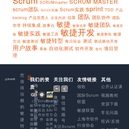
Scrum
SCRUM MASTER
SCRUMmaster
sprint
scrum团队
Scrum实践
TDD
产品
Scrum实施
团队
团队协作
估算
产品负责人
团队
backlog
企业内训
敏捷
敏捷团队
持续集成
管理
故事点
敏捷实
敏捷估算
敏捷开发
敏捷实践
敏捷工具
敏捷
敏捷教练
施
敏捷转型
测试
方法
敏捷测试
每日站会
测试驱动开发
用户故事
项目管
自动化测试
软件开发
看板
迭代
理
您
我们的资
上
关注我们
友情链接
其他
值
海
质
领歌
公开认证课
得
享
信
国际Scrum
视频教程
微
微
知
赖
Scaled
（国
Scrum.org
联盟
信
信
资源下载
信
Agile
标）
中国
的
公
视
敏捷联盟
SAI
敏捷
区合
息
常见问题
敏
众
频
官方
项目
作伙
科
上海市软件
捷
金牌
管理
伴
号
号
投诉/反馈
技
合作
国家
行业协会
转
关注Scrurm
伙伴
标准