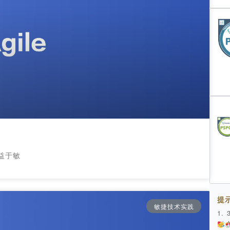
益于敏
提
敏捷技术实践
1.