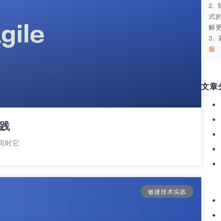
2
式
解
3
服
文章
实践
同时它
敏捷技术实践