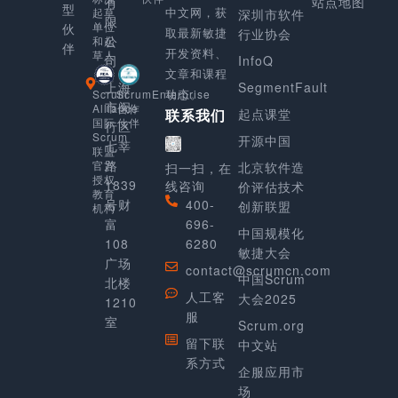
有
站点地图
型
中文网，获
起草
深圳市软件
限
单位
伙
取最新敏捷
行业协会
公
和起
伴
开发资料、
草人
司
InfoQ
文章和课程
上海
SegmentFault
动态。
Scrum
ScrumEnterprise
市闵
Alliance
合作
起点课堂
联系我们
国际
伙伴
行区
Scrum
开源中国
七莘
联盟
路
官方
北京软件造
扫一扫，在
授权
1839
线咨询
价评估技术
教育
号财
400-
创新联盟
机构
富
696-
中国规模化
108
6280
敏捷大会
广场
contact@scrumcn.com
中国Scrum
北楼
人工客
大会2025
1210
服
室
Scrum.org
留下联
中文站
系方式
企服应用市
场