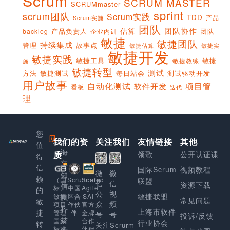
Scrum
SCRUM MASTER
SCRUMmaster
sprint
scrum团队
Scrum实践
TDD
产品
Scrum实施
团队
团队协作
估算
产品负责人
团队
backlog
企业内训
敏捷
敏捷团队
持续集成
管理
故事点
敏捷实
敏捷估算
敏捷开发
敏捷实践
敏捷工具
敏捷
敏捷教练
施
敏捷转型
测试
方法
敏捷测试
每日站会
测试驱动开发
用户故事
项目管
自动化测试
软件开发
看板
迭代
理
您
我们的资
上
关注我们
友情链接
其他
值
海
质
领歌
公开认证课
得
享
信
国际Scrum
视频教程
微
微
知
赖
Scaled
（国
Scrum.org
联盟
信
信
资源下载
信
Agile
标）
中国
的
公
视
敏捷联盟
SAI
敏捷
区合
息
常见问题
敏
众
频
官方
项目
作伙
科
上海市软件
捷
金牌
管理
伴
号
号
投诉/反馈
技
合作
国家
行业协会
转
关注Scrurm
伙伴
标准