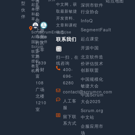
有
站点地图
型
中文网，获
起草
深圳市软件
限
单位
伙
取最新敏捷
行业协会
公
和起
伴
开发资料、
草人
司
InfoQ
文章和课程
上海
SegmentFault
动态。
Scrum
ScrumEnterprise
市闵
Alliance
合作
起点课堂
联系我们
国际
伙伴
行区
Scrum
开源中国
七莘
联盟
路
官方
北京软件造
扫一扫，在
授权
1839
线咨询
价评估技术
教育
号财
400-
创新联盟
机构
富
696-
中国规模化
108
6280
敏捷大会
广场
contact@scrumcn.com
中国Scrum
北楼
人工客
大会2025
1210
服
室
Scrum.org
留下联
中文站
系方式
企服应用市
场