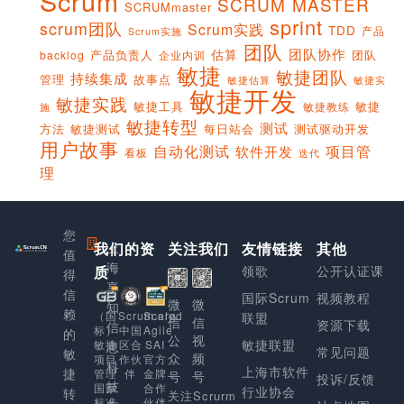
Scrum
SCRUM MASTER
SCRUMmaster
sprint
scrum团队
Scrum实践
TDD
产品
Scrum实施
团队
团队协作
估算
产品负责人
团队
backlog
企业内训
敏捷
敏捷团队
持续集成
管理
故事点
敏捷实
敏捷估算
敏捷开发
敏捷实践
敏捷工具
敏捷
敏捷教练
施
敏捷转型
测试
方法
敏捷测试
每日站会
测试驱动开发
用户故事
项目管
自动化测试
软件开发
看板
迭代
理
您
我们的资
上
关注我们
友情链接
其他
值
海
质
领歌
公开认证课
得
享
信
国际Scrum
视频教程
微
微
知
赖
Scaled
（国
Scrum.org
联盟
信
信
资源下载
信
Agile
标）
中国
的
公
视
敏捷联盟
SAI
敏捷
区合
息
常见问题
敏
众
频
官方
项目
作伙
科
上海市软件
捷
金牌
管理
伴
号
号
投诉/反馈
技
合作
国家
行业协会
转
关注Scrurm
伙伴
标准