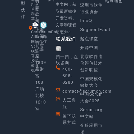
有
站点地图
型
中文网，获
起草
深圳市软件
限
单位
伙
取最新敏捷
行业协会
公
和起
伴
开发资料、
草人
司
InfoQ
文章和课程
上海
SegmentFault
动态。
Scrum
ScrumEnterprise
市闵
Alliance
合作
起点课堂
联系我们
国际
伙伴
行区
Scrum
开源中国
七莘
联盟
路
官方
北京软件造
扫一扫，在
授权
1839
线咨询
价评估技术
教育
号财
400-
创新联盟
机构
富
696-
中国规模化
108
6280
敏捷大会
广场
contact@scrumcn.com
中国Scrum
北楼
人工客
大会2025
1210
服
室
Scrum.org
留下联
中文站
系方式
企服应用市
场