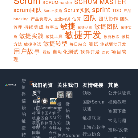
Scrum
SCRUM MASTER
SCRUMmaster
sprint
scrum团队
Scrum实践
TDD
产品
Scrum实施
团队
团队协作
估算
产品负责人
团队
backlog
企业内训
敏捷
敏捷团队
持续集成
管理
故事点
敏捷实
敏捷估算
敏捷开发
敏捷实践
敏捷工具
敏捷
敏捷教练
施
敏捷转型
测试
方法
敏捷测试
每日站会
测试驱动开发
用户故事
项目管
自动化测试
软件开发
看板
迭代
理
您
我们的资
上
关注我们
友情链接
其他
值
海
质
领歌
公开认证课
得
享
信
国际Scrum
视频教程
微
微
知
赖
Scaled
（国
Scrum.org
联盟
信
信
资源下载
信
Agile
标）
中国
的
公
视
敏捷联盟
SAI
敏捷
区合
息
常见问题
敏
众
频
官方
项目
作伙
科
上海市软件
捷
金牌
管理
伴
号
号
投诉/反馈
技
合作
国家
行业协会
转
关注Scrurm
伙伴
标准