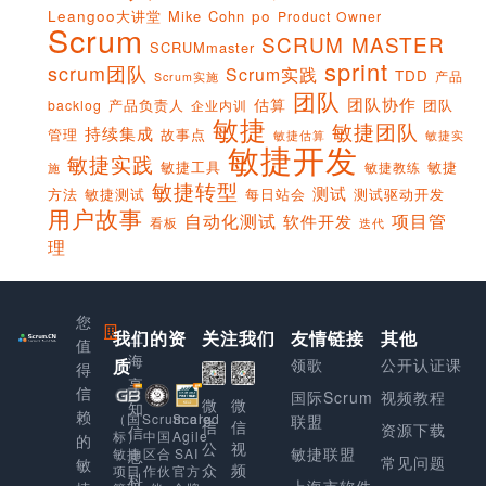
Leangoo大讲堂
Mike Cohn
po
Product Owner
Scrum
SCRUM MASTER
SCRUMmaster
sprint
scrum团队
Scrum实践
TDD
产品
Scrum实施
团队
团队协作
估算
产品负责人
团队
backlog
企业内训
敏捷
敏捷团队
持续集成
管理
故事点
敏捷实
敏捷估算
敏捷开发
敏捷实践
敏捷工具
敏捷
敏捷教练
施
敏捷转型
测试
方法
敏捷测试
每日站会
测试驱动开发
用户故事
项目管
自动化测试
软件开发
看板
迭代
理
您
我们的资
上
关注我们
友情链接
其他
值
海
质
领歌
公开认证课
得
享
信
国际Scrum
视频教程
微
微
知
赖
Scaled
（国
Scrum.org
联盟
信
信
资源下载
信
Agile
标）
中国
的
公
视
敏捷联盟
SAI
敏捷
区合
息
常见问题
敏
众
频
官方
项目
作伙
科
上海市软件