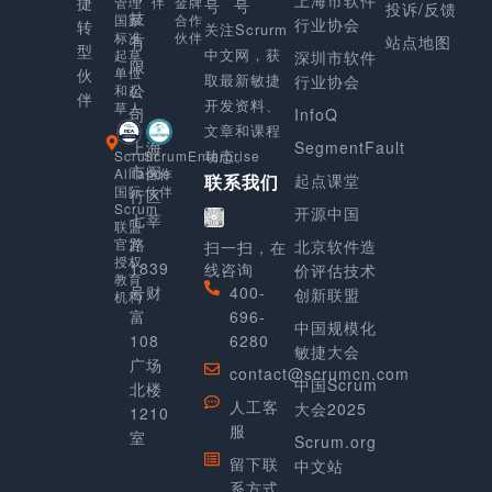
捷
金牌
管理
伴
号
号
投诉/反馈
技
合作
国家
行业协会
转
关注Scrurm
伙伴
标准
有
站点地图
型
中文网，获
起草
深圳市软件
限
单位
伙
取最新敏捷
行业协会
公
和起
伴
开发资料、
草人
司
InfoQ
文章和课程
上海
SegmentFault
动态。
Scrum
ScrumEnterprise
市闵
Alliance
合作
起点课堂
联系我们
国际
伙伴
行区
Scrum
开源中国
七莘
联盟
路
官方
北京软件造
扫一扫，在
授权
1839
线咨询
价评估技术
教育
号财
400-
创新联盟
机构
富
696-
中国规模化
108
6280
敏捷大会
广场
contact@scrumcn.com
中国Scrum
北楼
人工客
大会2025
1210
服
室
Scrum.org
留下联
中文站
系方式