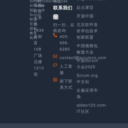
动态。
Scrum
ScrumEnterprise
市闵
Alliance
合作
起点课堂
联系我们
国际
伙伴
行区
Scrum
开源中国
七莘
联盟
路
官方
北京软件造
扫一扫，在
授权
1839
线咨询
价评估技术
教育
号财
400-
创新联盟
机构
富
696-
中国规模化
108
6280
敏捷大会
广场
contact@scrumcn.com
中国Scrum
北楼
人工客
大会2025
1210
服
室
Scrum.org
留下联
中文站
系方式
企服应用市
场
qidao123.com-
IT社区