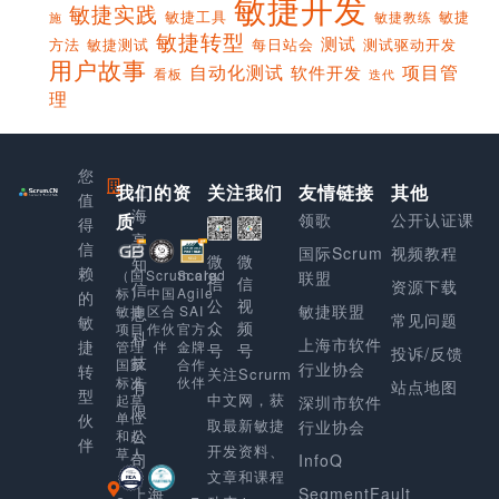
敏捷开发
敏捷实践
敏捷工具
敏捷
敏捷教练
施
敏捷转型
测试
方法
敏捷测试
每日站会
测试驱动开发
用户故事
项目管
自动化测试
软件开发
看板
迭代
理
您
我们的资
上
关注我们
友情链接
其他
值
海
质
领歌
公开认证课
得
享
信
国际Scrum
视频教程
微
微
知
赖
Scaled
（国
Scrum.org
联盟
信
信
资源下载
信
Agile
标）
中国
的
公
视
敏捷联盟
SAI
敏捷
区合
息
常见问题
敏
众
频
官方
项目
作伙
科
上海市软件
捷
金牌
管理
伴
号
号
投诉/反馈
技
合作
国家
行业协会
转
关注Scrurm
伙伴
标准
有
站点地图
型
中文网，获
起草
深圳市软件
限
单位
伙
取最新敏捷
行业协会
公
和起
伴
开发资料、
草人
司
InfoQ
文章和课程
上海
SegmentFault