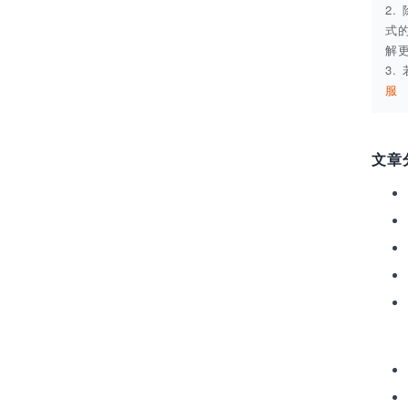
2
式
解
3
服
文章