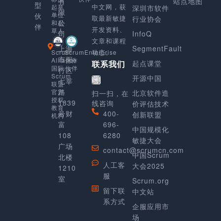
有
站点地图
型
中文网，获
起草
深圳市软件
限
单位
伙
取最新敏捷
行业协会
公
和起
伴
开发资料、
草人
司
InfoQ
文章和课程
上海
SegmentFault
动态。
Scrum
ScrumEnterprise
市闵
Alliance
合作
起点课堂
联系我们
国际
伙伴
行区
Scrum
开源中国
七莘
联盟
路
官方
北京软件造
扫一扫，在
授权
1839
线咨询
价评估技术
教育
号财
400-
创新联盟
机构
富
696-
中国规模化
108
6280
敏捷大会
广场
contact@scrumcn.com
中国Scrum
北楼
人工客
大会2025
1210
服
室
Scrum.org
留下联
中文站
系方式
企服应用市
场