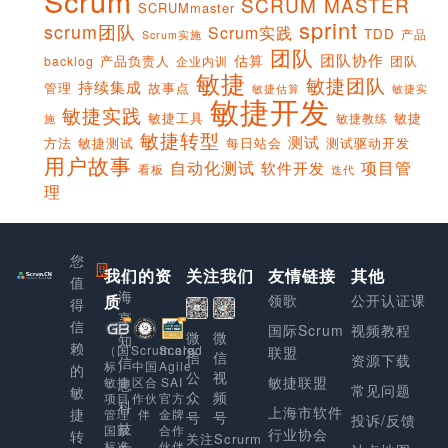
Scrum
SCRUM MASTER
SCRUMmaster
sprint
scrum团队
Scrum实践
TDD
产品
Scrum实施
团队
团队协作
估算
产品负责人
团队
backlog
企业内训
敏捷
敏捷团队
持续集成
管理
故事点
敏捷实
敏捷估算
敏捷开发
敏捷实践
敏捷工具
敏捷
敏捷教练
施
敏捷转型
测试
方法
敏捷测试
每日站会
测试驱动开发
用户故事
项目管
自动化测试
软件开发
看板
迭代
理
您
我们的资
上
关注我们
友情链接
其他
值
海
质
领歌
公开认证课
得
享
信
国际Scrum
视频教程
微
微
知
赖
Scaled
（国
Scrum.org
联盟
信
信
资源下载
信
Agile
标）
中国
的
公
视
敏捷联盟
SAI
敏捷
区合
息
常见问题
敏
众
频
官方
项目
作伙
科
上海市软件
捷
金牌
管理
伴
号
号
投诉/反馈
技
合作
国家
行业协会
转
关注Scrurm
伙伴
标准