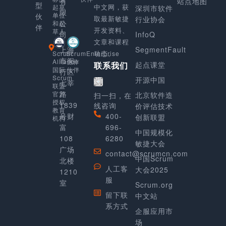
有
站点地图
型
中文网，获
起草
深圳市软件
限
单位
伙
取最新敏捷
行业协会
公
和起
伴
开发资料、
草人
司
InfoQ
文章和课程
上海
SegmentFault
动态。
Scrum
ScrumEnterprise
市闵
Alliance
合作
起点课堂
联系我们
国际
伙伴
行区
Scrum
开源中国
七莘
联盟
路
官方
北京软件造
扫一扫，在
授权
1839
线咨询
价评估技术
教育
号财
400-
创新联盟
机构
富
696-
中国规模化
108
6280
敏捷大会
广场
contact@scrumcn.com
中国Scrum
北楼
人工客
大会2025
1210
服
室
Scrum.org
留下联
中文站
系方式
企服应用市
场