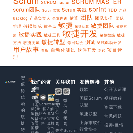
Scrum
SCRUM MASTER
SCRUMmaster
sprint
scrum团队
Scrum实践
TDD
产品
Scrum实施
团队
团队协作
估算
产品负责人
团队
backlog
企业内训
敏捷
敏捷团队
持续集成
管理
故事点
敏捷实
敏捷估算
敏捷开发
敏捷实践
敏捷工具
敏捷
敏捷教练
施
敏捷转型
测试
方法
敏捷测试
每日站会
测试驱动开发
用户故事
项目管
自动化测试
软件开发
看板
迭代
理
您
我们的资
上
关注我们
友情链接
其他
值
海
质
领歌
公开认证课
得
享
信
国际Scrum
视频教程
微
微
知
赖
Scaled
（国
Scrum.org
联盟
信
信
资源下载
信
Agile
标）
中国
的
公
视
敏捷联盟
SAI
敏捷
区合
息
常见问题
敏
众
频
官方
项目
作伙
科
上海市软件
捷
金牌
管理
伴
号
号
投诉/反馈
技
合作
国家
行业协会
转
关注Scrurm
伙伴
标准