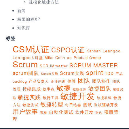
规模化敏捷方法
新闻
极限编程XP
知识库
标签
CSM认证
CSPO认证
Kanban
Leangoo
Leangoo大讲堂
Mike Cohn
po
Product Owner
Scrum
SCRUM MASTER
SCRUMmaster
sprint
scrum团队
Scrum实践
TDD
产品
Scrum实施
团队
团队协作
估算
产品负责人
团队
backlog
企业内训
敏捷
敏捷团队
持续集成
管理
故事点
敏捷实
敏捷估算
敏捷开发
敏捷实践
敏捷工具
敏捷
敏捷教练
施
敏捷转型
测试
方法
敏捷测试
每日站会
测试驱动开发
用户故事
项目管
自动化测试
软件开发
看板
迭代
理