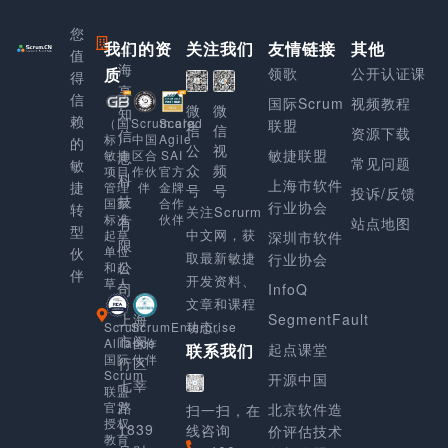
您
我们的资
上
关注我们
友情链接
其他
值
海
质
领歌
公开认证课
得
享
信
国际Scrum
视频教程
微
微
知
赖
Scaled
（国
Scrum.org
联盟
信
信
资源下载
信
Agile
标）
中国
的
公
视
敏捷联盟
SAI
敏捷
区合
息
常见问题
敏
众
频
官方
项目
作伙
科
上海市软件
捷
金牌
管理
伴
号
号
投诉/反馈
技
合作
国家
行业协会
转
关注Scrurm
伙伴
标准
有
站点地图
型
中文网，获
起草
深圳市软件
限
单位
伙
取最新敏捷
行业协会
公
和起
伴
开发资料、
草人
司
InfoQ
文章和课程
上海
SegmentFault
动态。
Scrum
ScrumEnterprise
市闵
Alliance
合作
起点课堂
联系我们
国际
伙伴
行区
Scrum
开源中国
七莘
联盟
路
官方
北京软件造
扫一扫，在
授权
1839
线咨询
价评估技术
教育