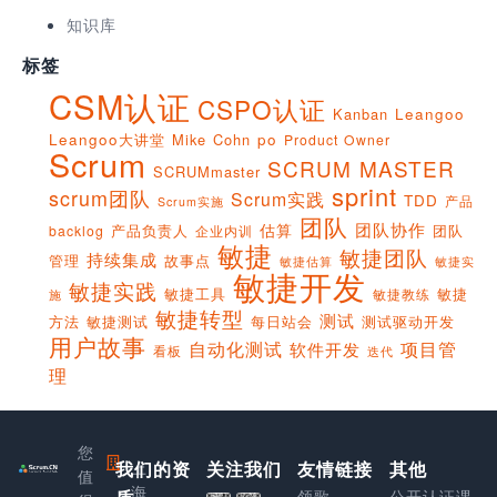
知识库
标签
CSM认证
CSPO认证
Kanban
Leangoo
Leangoo大讲堂
Mike Cohn
po
Product Owner
Scrum
SCRUM MASTER
SCRUMmaster
sprint
scrum团队
Scrum实践
TDD
产品
Scrum实施
团队
团队协作
估算
产品负责人
团队
backlog
企业内训
敏捷
敏捷团队
持续集成
管理
故事点
敏捷实
敏捷估算
敏捷开发
敏捷实践
敏捷工具
敏捷
敏捷教练
施
敏捷转型
测试
方法
敏捷测试
每日站会
测试驱动开发
用户故事
项目管
自动化测试
软件开发
看板
迭代
理
您
我们的资
上
关注我们
友情链接
其他
值
海
领歌
公开认证课