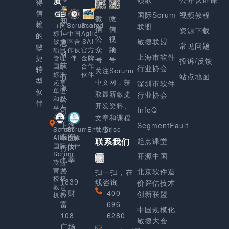
质
得
享
信
国际Scrum
视频教程
微
微
知
赖
Scaled
（国
Scrum.org
联盟
信
信
资源下载
信
Agile
标）
中国
的
公
视
敏捷联盟
SAI
敏捷
区合
息
常见问题
敏
众
频
官方
项目
作伙
科
上海市软件
捷
金牌
管理
伴
号
号
投诉/反馈
技
合作
国家
行业协会
转
关注Scrurm
伙伴
标准
有
站点地图
型
中文网，获
起草
深圳市软件
限
单位
伙
取最新敏捷
行业协会
公
和起
伴
开发资料、
草人
司
InfoQ
文章和课程
上海
SegmentFault
动态。
Scrum
ScrumEnterprise
市闵
Alliance
合作
起点课堂
联系我们
国际
伙伴
行区
Scrum
开源中国
七莘
联盟
路
官方
北京软件造
扫一扫，在
授权
1839
线咨询
价评估技术
教育
号财
400-
创新联盟
机构
富
696-
中国规模化
108
6280
敏捷大会
广场