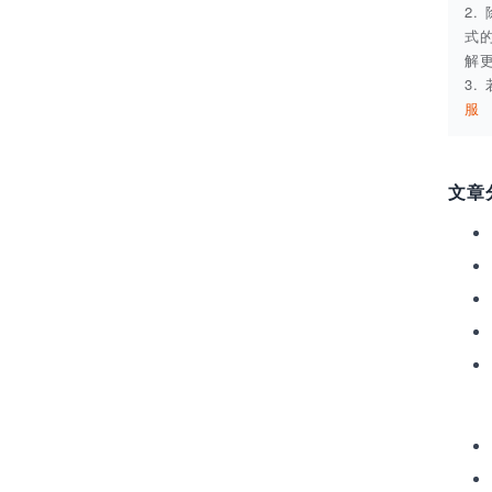
2
式
解
3
服
文章