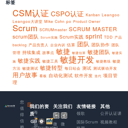
标签
CSM认证
CSPO认证
Kanban
Leangoo
Leangoo大讲堂
Mike Cohn
po
Product Owner
Scrum
SCRUM MASTER
SCRUMmaster
sprint
scrum团队
Scrum实践
TDD
产品
Scrum实施
团队
团队协作
估算
产品负责人
团队
backlog
企业内训
敏捷
敏捷团队
持续集成
管理
故事点
敏捷实
敏捷估算
敏捷开发
敏捷实践
敏捷工具
敏捷
敏捷教练
施
敏捷转型
测试
方法
敏捷测试
每日站会
测试驱动开发
用户故事
项目管
自动化测试
软件开发
看板
迭代
理
您
我们的资
上
关注我们
友情链接
其他
值
海
质
领歌
公开认证课
得
享
信
国际Scrum
视频教程
微
微
知
赖
Scaled
（国
Scrum.org
联盟