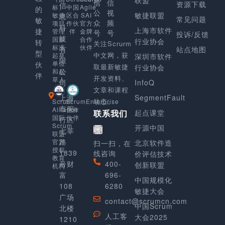
信
信
资源下载
信
Agile
标）
中国
的
公
视
敏捷联盟
SAI
敏捷
区合
息
常见问题
敏
众
频
官方
项目
作伙
科
上海市软件
捷
金牌
管理
伴
号
号
投诉/反馈
技
合作
国家
行业协会
转
关注Scrurm
伙伴
标准
有
站点地图
型
中文网，获
起草
深圳市软件
限
单位
伙
取最新敏捷
行业协会
公
和起
伴
开发资料、
草人
司
InfoQ
文章和课程
上海
SegmentFault
动态。
Scrum
ScrumEnterprise
市闵
Alliance
合作
起点课堂
联系我们
国际
伙伴
行区
Scrum
开源中国
七莘
联盟
路
官方
北京软件造
扫一扫，在
授权
1839
线咨询
价评估技术
教育
号财
400-
创新联盟
机构
富
696-
中国规模化
108
6280
敏捷大会
广场
contact@scrumcn.com
中国Scrum
北楼
人工客
大会2025
1210