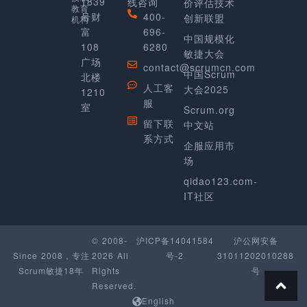
1839
线咨询
价评估技术
教育
号财
400-
创新联盟
机构
富
696-
中国规模化
108
6280
敏捷大会
广场
contact@scrumcn.com
中国Scrum
北楼
人工客
大会2025
1210
服
室
Scrum.org
留下联
中文站
系方式
企服应用市
场
qidao123.com-
IT社区
© 2008-
沪ICP备14041584
沪公网安备
Since 2008，专注
2026 All
号-2
31011202010288
Scrum敏捷18年
Rights
号
Reserved.
English