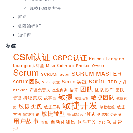
规模化敏捷方法
新闻
极限编程XP
知识库
标签
CSM认证
CSPO认证
Kanban
Leangoo
Leangoo大讲堂
Mike Cohn
po
Product Owner
Scrum
SCRUM MASTER
SCRUMmaster
sprint
scrum团队
Scrum实践
TDD
产品
Scrum实施
团队
团队协作
估算
产品负责人
团队
backlog
企业内训
敏捷
敏捷团队
持续集成
管理
故事点
敏捷实
敏捷估算
敏捷开发
敏捷实践
敏捷工具
敏捷
敏捷教练
施
敏捷转型
测试
方法
敏捷测试
每日站会
测试驱动开发
用户故事
项目管
自动化测试
软件开发
看板
迭代
理