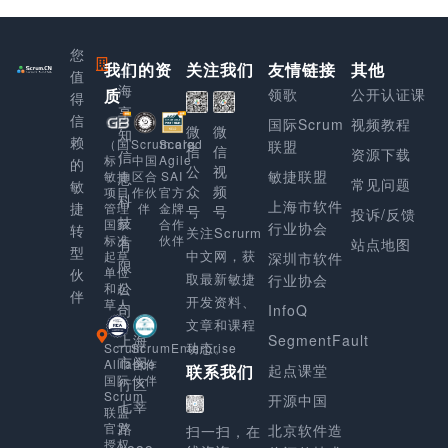
您
我们的资
上
关注我们
友情链接
其他
值
海
质
领歌
公开认证课
得
享
信
国际Scrum
视频教程
微
微
知
赖
Scaled
（国
Scrum.org
联盟
信
信
资源下载
信
Agile
标）
中国
的
公
视
敏捷联盟
SAI
敏捷
区合
息
常见问题
敏
众
频
官方
项目
作伙
科
上海市软件
捷
金牌
管理
伴
号
号
投诉/反馈
技
合作
国家
行业协会
转
关注Scrurm
伙伴
标准
有
站点地图
型
中文网，获
起草
深圳市软件
限
单位
伙
取最新敏捷
行业协会
公
和起
伴
开发资料、
草人
司
InfoQ
文章和课程
上海
SegmentFault
动态。
Scrum
ScrumEnterprise
市闵
Alliance
合作
起点课堂
联系我们
国际
伙伴
行区
Scrum
开源中国
七莘
联盟
路
官方
北京软件造
扫一扫，在
授权