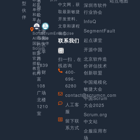
有
站点地图
型
中文网，获
起草
深圳市软件
限
单位
伙
取最新敏捷
行业协会
公
和起
伴
开发资料、
草人
司
InfoQ
文章和课程
上海
SegmentFault
动态。
Scrum
ScrumEnterprise
市闵
Alliance
合作
起点课堂
联系我们
国际
伙伴
行区
Scrum
开源中国
七莘
联盟
路
官方
北京软件造
扫一扫，在
授权
1839
线咨询
价评估技术
教育
号财
400-
创新联盟
机构
富
696-
中国规模化
108
6280
敏捷大会
广场
contact@scrumcn.com
中国Scrum
北楼
人工客
大会2025
1210
服
室
Scrum.org
留下联
中文站
系方式
企服应用市
场