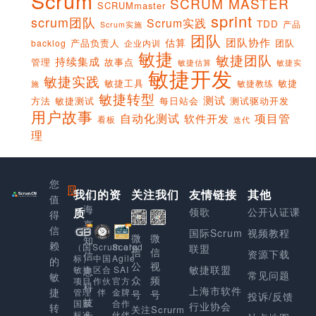
Scrum
SCRUM MASTER
SCRUMmaster
sprint
scrum团队
Scrum实践
TDD
产品
Scrum实施
团队
团队协作
估算
产品负责人
团队
backlog
企业内训
敏捷
敏捷团队
持续集成
管理
故事点
敏捷实
敏捷估算
敏捷开发
敏捷实践
敏捷工具
敏捷
敏捷教练
施
敏捷转型
测试
方法
敏捷测试
每日站会
测试驱动开发
用户故事
项目管
自动化测试
软件开发
看板
迭代
理
您
我们的资
上
关注我们
友情链接
其他
值
海
质
领歌
公开认证课
得
享
信
国际Scrum
视频教程
微
微
知
赖
Scaled
（国
Scrum.org
联盟
信
信
资源下载
信
Agile
标）
中国
的
公
视
敏捷联盟
SAI
敏捷
区合
息
常见问题
敏
众
频
官方
项目
作伙
科
上海市软件
捷
金牌
管理
伴
号
号
投诉/反馈
技
合作
国家
行业协会
转
关注Scrurm
伙伴
标准